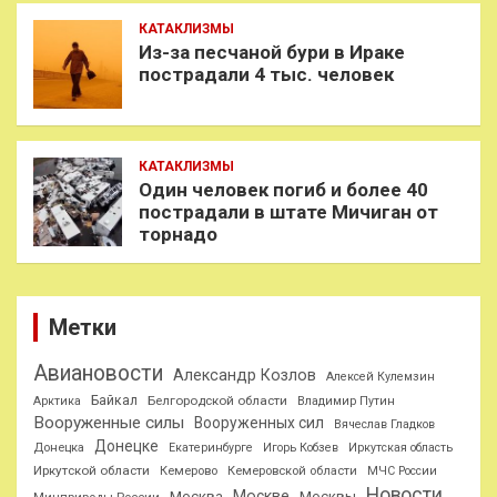
КАТАКЛИЗМЫ
Из-за песчаной бури в Ираке
пострадали 4 тыс. человек
КАТАКЛИЗМЫ
Один человек погиб и более 40
пострадали в штате Мичиган от
торнадо
Метки
Авиановости
Александр Козлов
Алексей Кулемзин
Байкал
Белгородской области
Арктика
Владимир Путин
Вооруженные силы
Вооруженных сил
Вячеслав Гладков
Донецке
Донецка
Екатеринбурге
Игорь Кобзев
Иркутская область
Иркутской области
Кемерово
Кемеровской области
МЧС России
Новости
Москве
Москва
Москвы