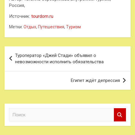
Россия,
Источник:
tourdom.ru
Метки:
Отдых
,
Путешествия
,
Туризм
Навигация
Туроператор «Джей Стади» объявил о
по
невозможности исполнить обязательства
записям
Египет ждёт депрессия
П
о
и
с