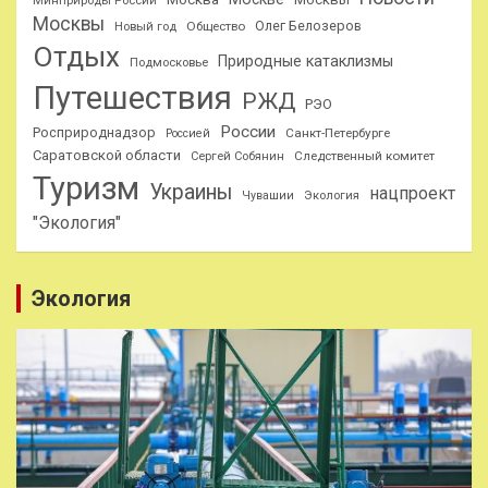
Минприроды России
Москвы
Олег Белозеров
Общество
Новый год
Отдых
Природные катаклизмы
Подмосковье
Путешествия
РЖД
РЭО
России
Росприроднадзор
Санкт-Петербурге
Россией
Саратовской области
Следственный комитет
Сергей Собянин
Туризм
Украины
нацпроект
Чувашии
Экология
"Экология"
Экология