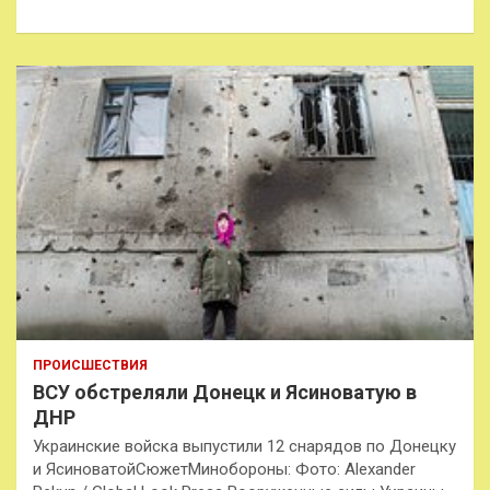
к
ПРОИСШЕСТВИЯ
ВСУ обстреляли Донецк и Ясиноватую в
ДНР
Украинские войска выпустили 12 снарядов по Донецку
и ЯсиноватойСюжетМинобороны: Фото: Alexander