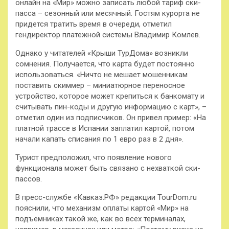
онлайн на «Мир» можно записать любой тариф ски-
пасса – сезонный или месячный. Гостям курорта не
придется тратить время в очереди, отметил
гендиректор платежной системы Владимир Комлев.
Однако у читателей «Крыши ТурДома» возникли
сомнения. Получается, что карта будет постоянно
использоваться. «Ничто не мешает мошенникам
поставить скиммер – миниатюрное переносное
устройство, которое может крепиться к банкомату и
считывать пин-коды и другую информацию с карт», –
отметил один из подписчиков. Он привел пример: «На
платной трассе в Испании заплатил картой, потом
начали капать списания по 1 евро раз в 2 дня».
Турист предположил, что появление нового
функционала может быть связано с нехваткой ски-
пассов.
В пресс-службе «Кавказ.РФ» редакции TourDom.ru
пояснили, что механизм оплаты картой «Мир» на
подъемниках такой же, как во всех терминалах,