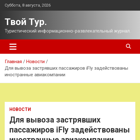
Перейти
Суббота, 8 августа, 2026
к
содержимому
Твой Тур.
Туристический информационно-развлекательный журнал.
Главная
Новости
Для вывоза застрявших пассажиров iFly задействованы
иностранные авиакомпании
НОВОСТИ
Для вывоза застрявших
пассажиров iFly задействованы
иностранные авиакомпании