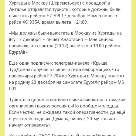
Хургады в
Москву (Шереметьево) с посадкой в
Анталье отправятся туристы, которые должны были
вылетать рейсом F7 708 17 декабря. Номер нового
рейса ХС 935А, время вылета – 21:00.
«Мы должны были вылетать в Москву из Хургады на
iFly 17 декабря, – пишет Анастасия. – Мне сейчас
написали, что завтра (20.12) вылетаю в 13:00 рейсом
EgyptAir».
Еще один подписчик телеграм-канала «Крыша
ТурДома» получил от своего гида информацию, что
пассажиры рейса F7 704 из Хургады в Москву полетят
на родину 20 декабря на самолете EgyptAir рейсом MS
001.
Туристы в целом позитивно высказываются о том, как
организован вывоз россиян: «Но вообще молодцы.
Если честно, не ожидала такой оперативности, да ещё
с учётом выходных. Думала, числу к 20-му только
начнут отправлять».