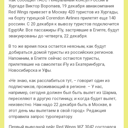
Как сообщил ТАСС Генеральный консул России в
Хургаде Виктор Воропаев, 19 декабря авиакомпания
Red Wings привезет в Москву 420 туристов из Хургады,
на борту турецкой Corendon Airlines прилетят еще 140
россиян. С 20 декабря к вывозу туристов подключится
EgyptAir. Все пассажиры iFly, застрявшие в Египте, будут
эвакуированы до четверга, 22 декабря.
В то же время пока остается неясным, как будут
добираться домой туристы из российских регионов.
Напомним, в Египте сейчас остаются туристы,
прилетевшие на самолетах iFly из Екатеринбурга,
Новосибирска и Уфы.
«Не знаю, как расслабиться тут, – говорит один из
подписчиков, проживающий в регионе. – У нас,
например, сегодня должен был быть вылет из Шарма,
переселяют в другую гостиницу, и когда будет вылет,
неизвестно. Нам надо 22 декабря быть в Москве, в
этот день мы вылетаем в свой город». Редакция
отправила запрос туроператору.
Первый вывозной рейс Red Wings WZ 3042 состоялся