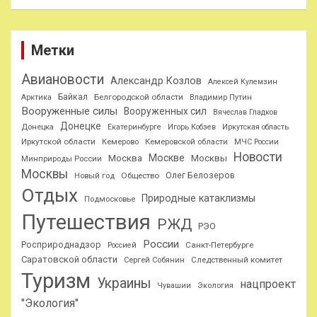
Метки
Авиановости
Александр Козлов
Алексей Кулемзин
Байкал
Белгородской области
Арктика
Владимир Путин
Вооруженные силы
Вооруженных сил
Вячеслав Гладков
Донецке
Донецка
Екатеринбурге
Игорь Кобзев
Иркутская область
Иркутской области
Кемерово
Кемеровской области
МЧС России
Новости
Москве
Москва
Москвы
Минприроды России
Москвы
Олег Белозеров
Общество
Новый год
Отдых
Природные катаклизмы
Подмосковье
Путешествия
РЖД
РЭО
России
Росприроднадзор
Санкт-Петербурге
Россией
Саратовской области
Следственный комитет
Сергей Собянин
Туризм
Украины
нацпроект
Чувашии
Экология
"Экология"