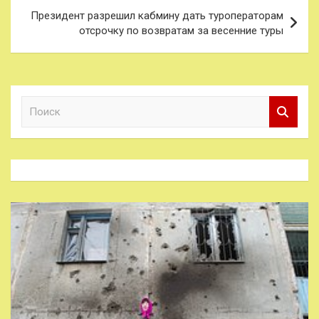
Президент разрешил кабмину дать туроператорам
отсрочку по возвратам за весенние туры
П
о
и
с
к