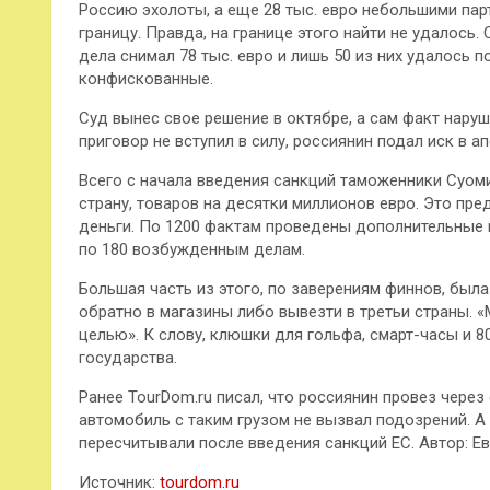
Россию эхолоты, а еще 28 тыс. евро небольшими пар
границу. Правда, на границе этого найти не удалось
дела снимал 78 тыс. евро и лишь 50 из них удалось п
конфискованные.
Суд вынес свое решение в октябре, а сам факт нару
приговор не вступил в силу, россиянин подал иск в а
Всего с начала введения санкций таможенники Суо
страну, товаров на десятки миллионов евро. Это пр
деньги. По 1200 фактам проведены дополнительные 
по 180 возбужденным делам.
Большая часть из этого, по заверениям финнов, был
обратно в магазины либо вывезти в третьи страны. 
целью». К слову, клюшки для гольфа, смарт-часы и 
государства.
Ранее TourDom.ru писал, что россиянин провез через 
автомобиль с таким грузом не вызвал подозрений. А 
пересчитывали после введения санкций ЕС. Автор: Е
Источник:
tourdom.ru