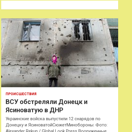
к
ПРОИСШЕСТВИЯ
ВСУ обстреляли Донецк и
Ясиноватую в ДНР
Украинские войска выпустили 12 снарядов по
Донецку и ЯсиноватойСюжетМинобороны: Фото:
Alexander Rekun / Global Look Press Вооруженные