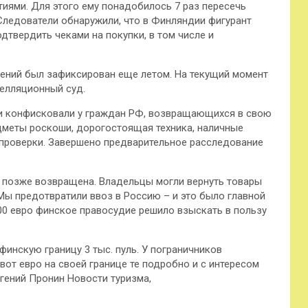
тиями. Для этого ему понадобилось 7 раз пересечь
. Следователи обнаружили, что в Финляндии фигурант
одтвердить чеками на покупки, в том числе и
шений был зафиксирован еще летом. На текущий момент
пелляционный суд.
ми конфисковали у граждан РФ, возвращающихся в свою
едметы роскоши, дорогостоящая техника, наличные
проверки. Завершено предварительное расследование
а позже возвращена. Владельцы могли вернуть товары
«Мы предотвратили ввоз в Россию – и это было главной
800 евро финское правосудие решило взыскать в пользу
финскую границу 3 тыс. пуль. У пограничников
вот евро на своей границе те подробно и с интересом
вгений Пронин Новости туризма,