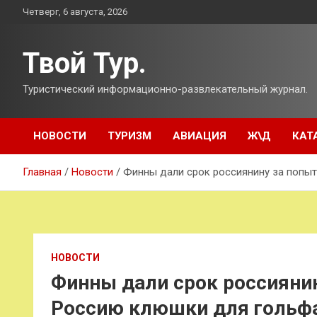
Перейти
Четверг, 6 августа, 2026
к
содержимому
Твой Тур.
Туристический информационно-развлекательный журнал.
НОВОСТИ
ТУРИЗМ
АВИАЦИЯ
Ж\Д
КАТ
Главная
Новости
Финны дали срок россиянину за попы
НОВОСТИ
Финны дали срок россиянин
Россию клюшки для гольф