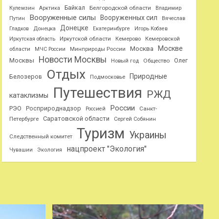
Байкал
Белгородской области
Кулемзин
Арктика
Владимир
Вооруженные силы
Вооруженных сил
Путин
Вячеслав
Донецке
Гладков
Донецка
Екатеринбурге
Игорь Кобзев
Иркутской области
Иркутская область
Кемерово
Кемеровской
Москве
Москва
области
МЧС России
Минприроды России
Новости Москвы
Москвы
Олег
Общество
Новый год
Отдых
Природные
Белозеров
Подмосковье
Путешествия
РЖД
катаклизмы
России
РЭО
Росприроднадзор
Санкт-
Россией
Саратовской области
Петербурге
Сергей Собянин
Туризм
Украины
Следственный комитет
нацпроект "Экология"
Чувашии
Экология