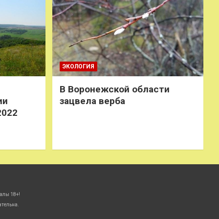
ЭКОЛОГИЯ
В Воронежской области
ии
зацвела верба
2022
алы 18+!
ательна.