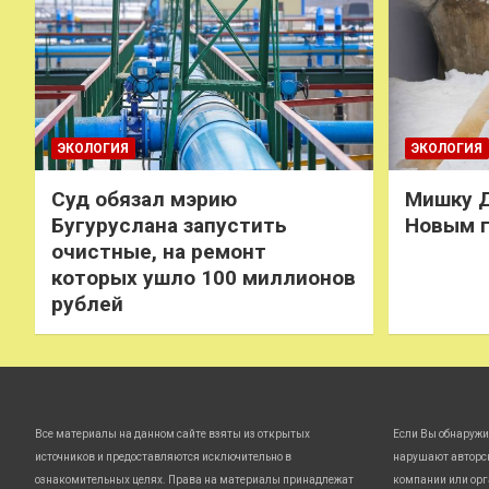
ЭКОЛОГИЯ
ЭКОЛОГИЯ
Суд обязал мэрию
Мишку Д
Бугуруслана запустить
Новым 
очистные, на ремонт
которых ушло 100 миллионов
рублей
Все материалы на данном сайте взяты из открытых
Если Вы обнаружи
источников и предоставляются исключительно в
нарушают авторс
ознакомительных целях. Права на материалы принадлежат
компании или орг