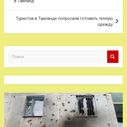
в Таиланд
записям
Туристов в Таиланде попросили готовить теплую
одежду
П
о
и
с
к