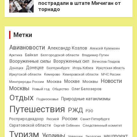
пострадали в штате Мичиган от
торнадо
Метки
Авиановости
Александр Козлов
Алексей Кулемзин
Байкал
Белгородской области
Арктика
Владимир Путин
Вооруженные силы
Вооруженных сил
Вячеслав Гладков
Донецке
Донецка
Екатеринбурге
Игорь Кобзев
Иркутская область
Иркутской области
Кемерово
Кемеровской области
МЧС России
Новости
Москве
Москва
Москвы
Минприроды России
Москвы
Олег Белозеров
Общество
Новый год
Отдых
Природные катаклизмы
Подмосковье
Путешествия
РЖД
РЭО
России
Росприроднадзор
Санкт-Петербурге
Россией
Саратовской области
Следственный комитет
Сергей Собянин
Туризм
Украины
нацпроект
Чувашии
Экология