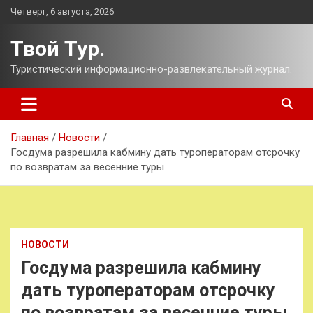
Перейти
Четверг, 6 августа, 2026
к
содержимому
Твой Тур.
Туристический информационно-развлекательный журнал.
Главная
Новости
Госдума разрешила кабмину дать туроператорам отсрочку
по возвратам за весенние туры
НОВОСТИ
Госдума разрешила кабмину
дать туроператорам отсрочку
по возвратам за весенние туры