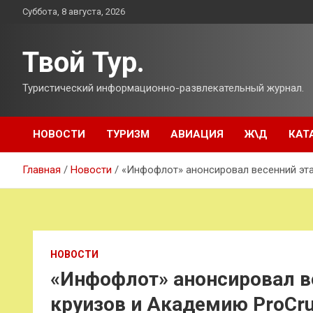
Перейти
Суббота, 8 августа, 2026
к
содержимому
Твой Тур.
Туристический информационно-развлекательный журнал.
НОВОСТИ
ТУРИЗМ
АВИАЦИЯ
Ж\Д
КАТ
Главная
Новости
«Инфофлот» анонсировал весенний эта
НОВОСТИ
«Инфофлот» анонсировал в
круизов и Академию ProCru