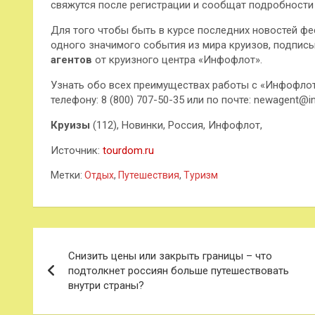
свяжутся после регистрации и сообщат подробности
Для того чтобы быть в курсе последних новостей фес
одного значимого события из мира круизов, подпис
агентов
от круизного центра «Инфофлот».
Узнать обо всех преимуществах работы с «Инфофло
телефону: 8 (800) 707-50-35 или по почте: newagent@i
Круизы
(112), Новинки, Россия, Инфофлот,
Источник:
tourdom.ru
Метки:
Отдых
,
Путешествия
,
Туризм
Навигация
Снизить цены или закрыть границы – что
по
подтолкнет россиян больше путешествовать
внутри страны?
записям