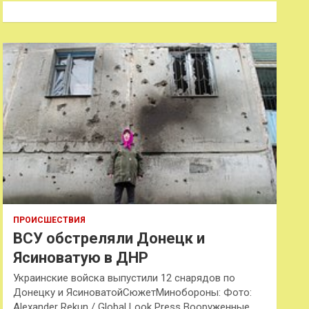
к
ПРОИСШЕСТВИЯ
ВСУ обстреляли Донецк и
Ясиноватую в ДНР
Украинские войска выпустили 12 снарядов по
Донецку и ЯсиноватойСюжетМинобороны: Фото:
Alexander Rekun / Global Look Press Вооруженные