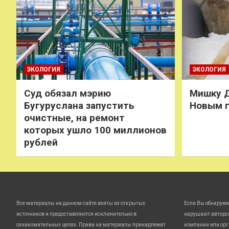
ЭКОЛОГИЯ
ЭКОЛОГИЯ
Суд обязал мэрию
Мишку Д
Бугуруслана запустить
Новым 
очистные, на ремонт
которых ушло 100 миллионов
рублей
Все материалы на данном сайте взяты из открытых
Если Вы обнаружи
источников и предоставляются исключительно в
нарушают авторс
ознакомительных целях. Права на материалы принадлежат
компании или орг