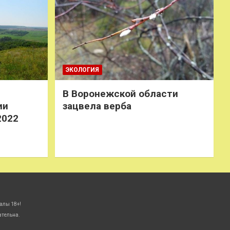
ЭКОЛОГИЯ
В Воронежской области
ии
зацвела верба
2022
алы 18+!
ательна.