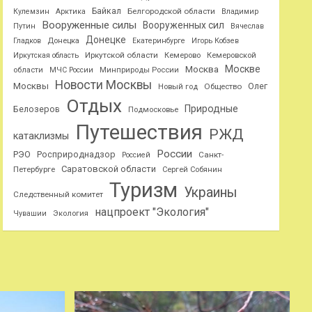
Байкал
Белгородской области
Кулемзин
Арктика
Владимир
Вооруженные силы
Вооруженных сил
Путин
Вячеслав
Донецке
Гладков
Донецка
Екатеринбурге
Игорь Кобзев
Иркутской области
Иркутская область
Кемерово
Кемеровской
Москве
Москва
области
МЧС России
Минприроды России
Новости Москвы
Москвы
Олег
Общество
Новый год
Отдых
Природные
Белозеров
Подмосковье
Путешествия
РЖД
катаклизмы
России
РЭО
Росприроднадзор
Санкт-
Россией
Саратовской области
Петербурге
Сергей Собянин
Туризм
Украины
Следственный комитет
нацпроект "Экология"
Чувашии
Экология