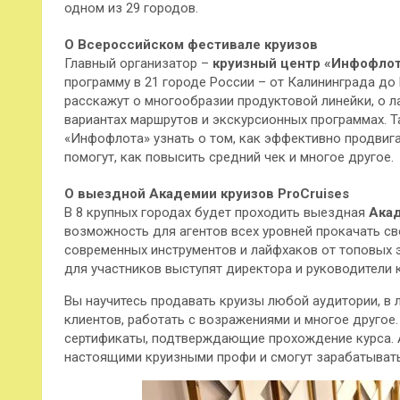
одном из 29 городов.
О Всероссийском фестивале круизов
Главный организатор –
круизный центр «Инфофло
программу в 21 городе России – от Калининграда до
расскажут о многообразии продуктовой линейки, о ла
вариантах маршрутов и экскурсионных программах. Т
«Инфофлота» узнать о том, как эффективно продвига
помогут, как повысить средний чек и многое другое.
О выездной Академии круизов ProCruises
В 8 крупных городах будет проходить выездная
Акад
возможность для агентов всех уровней прокачать с
современных инструментов и лайфхаков от топовых 
для участников выступят директора и руководители 
Вы научитесь продавать круизы любой аудитории, в
клиентов, работать с возражениями и многое другое
сертификаты, подтверждающие прохождение курса. А
настоящими круизными профи и смогут зарабатывать