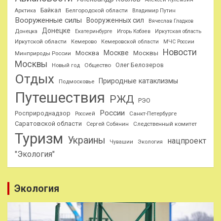
Байкал
Белгородской области
Арктика
Владимир Путин
Вооруженные силы
Вооруженных сил
Вячеслав Гладков
Донецке
Донецка
Екатеринбурге
Игорь Кобзев
Иркутская область
Иркутской области
Кемерово
Кемеровской области
МЧС России
Новости
Москве
Москва
Москвы
Минприроды России
Москвы
Олег Белозеров
Общество
Новый год
Отдых
Природные катаклизмы
Подмосковье
Путешествия
РЖД
РЭО
России
Росприроднадзор
Санкт-Петербурге
Россией
Саратовской области
Следственный комитет
Сергей Собянин
Туризм
Украины
нацпроект
Чувашии
Экология
"Экология"
Экология