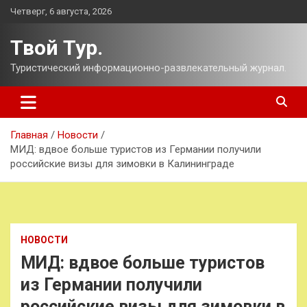
Перейти
Четверг, 6 августа, 2026
к
содержимому
Твой Тур.
Туристический информационно-развлекательный журнал.
Главная
Новости
МИД: вдвое больше туристов из Германии получили
российские визы для зимовки в Калининграде
НОВОСТИ
МИД: вдвое больше туристов
из Германии получили
российские визы для зимовки в