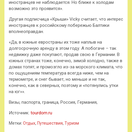
иностранцев не наблюдается. Но ближе к холодам
возможно это проявится».
Другая подписчица «Крыши» Vicky считает, что интерес
иностранцев к российскому побережью Балтики
вполнеоправдан.
«Да, в южные евространы их тоже наплыв на
долгосрочную аренду в этом году. А побогаче – так
недвижку даже покупают, продав свою в Германии. В
южных странах тоже, конечно, зимой холодно, также в
домах топят, и промозгло из-за морского климата, что
по ощущениям температура всегда ниже, чем на
термометре, и снег бывает, но меньше и не так,
конечно, как в северных, поэтому и «потянулись утки
на юг»».
Визы, паспорта, граница, Россия, Германия,
Источник:
tourdom.ru
Метки:
Отдых
,
Путешествия
,
Туризм