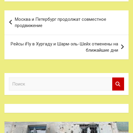
Навигация
Москва и Петербург продолжат совместное
по
продвижение
записям
Рейсы iFly в Хургаду и Шарм-эль-Шейх отменены на
ближайшие дни
П
о
и
с
к