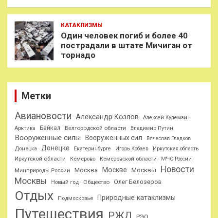
КАТАКЛИЗМЫ
Один человек погиб и более 40
пострадали в штате Мичиган от
торнадо
Метки
Авиановости
Александр Козлов
Алексей Кулемзин
Байкал
Белгородской области
Арктика
Владимир Путин
Вооруженные силы
Вооруженных сил
Вячеслав Гладков
Донецке
Донецка
Екатеринбурге
Игорь Кобзев
Иркутская область
Иркутской области
Кемерово
Кемеровской области
МЧС России
Новости
Москве
Москва
Москвы
Минприроды России
Москвы
Олег Белозеров
Общество
Новый год
Отдых
Природные катаклизмы
Подмосковье
Путешествия
РЖД
РЭО