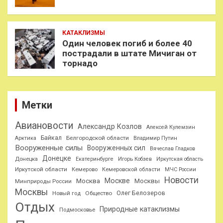
КАТАКЛИЗМЫ
Один человек погиб и более 40
пострадали в штате Мичиган от
торнадо
Метки
Авиановости
Александр Козлов
Алексей Кулемзин
Байкал
Белгородской области
Арктика
Владимир Путин
Вооруженные силы
Вооруженных сил
Вячеслав Гладков
Донецке
Донецка
Екатеринбурге
Игорь Кобзев
Иркутская область
Иркутской области
Кемерово
Кемеровской области
МЧС России
Новости
Москве
Москва
Москвы
Минприроды России
Москвы
Олег Белозеров
Общество
Новый год
Отдых
Природные катаклизмы
Подмосковье