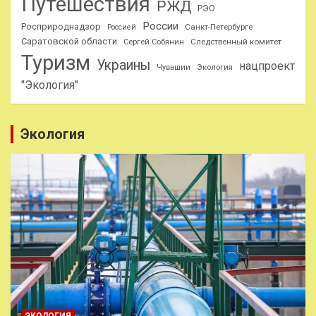
Путешествия
РЖД
РЭО
России
Росприроднадзор
Санкт-Петербурге
Россией
Саратовской области
Следственный комитет
Сергей Собянин
Туризм
Украины
нацпроект
Чувашии
Экология
"Экология"
Экология