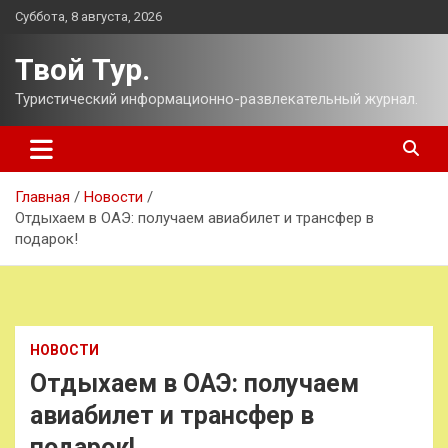
Перейти
Суббота, 8 августа, 2026
к
содержимому
Твой Тур.
Туристический информационно-развлекательный журнал.
Главная
Новости
Отдыхаем в ОАЭ: получаем авиабилет и трансфер в
подарок!
НОВОСТИ
Отдыхаем в ОАЭ: получаем
авиабилет и трансфер в
подарок!