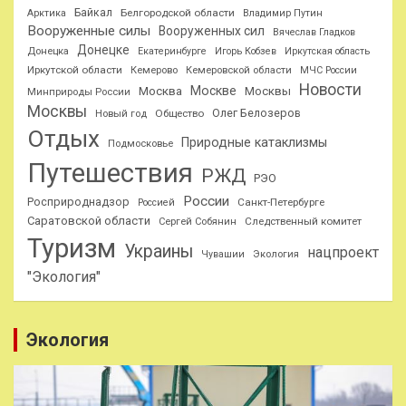
Байкал
Белгородской области
Арктика
Владимир Путин
Вооруженные силы
Вооруженных сил
Вячеслав Гладков
Донецке
Донецка
Екатеринбурге
Игорь Кобзев
Иркутская область
Иркутской области
Кемерово
Кемеровской области
МЧС России
Новости
Москве
Москва
Москвы
Минприроды России
Москвы
Олег Белозеров
Общество
Новый год
Отдых
Природные катаклизмы
Подмосковье
Путешествия
РЖД
РЭО
России
Росприроднадзор
Санкт-Петербурге
Россией
Саратовской области
Следственный комитет
Сергей Собянин
Туризм
Украины
нацпроект
Чувашии
Экология
"Экология"
Экология