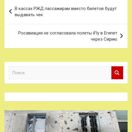
Навигация
В кассах РЖД пассажирам вместо билетов будут
по
выдавать чек
записям
Росавиация не согласовала полеты iFly в Египет
через Сирию
П
о
и
с
к