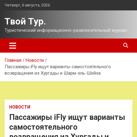
Перейти
Четверг, 6 августа, 2026
к
содержимому
Твой Тур.
Туристический информационно-развлекательный журнал.
Главная
Новости
Пассажиры iFly ищут варианты самостоятельного
возвращения из Хургады и Шарм-эль-Шейха
НОВОСТИ
Пассажиры iFly ищут варианты
самостоятельного
возвращения из Хургады и