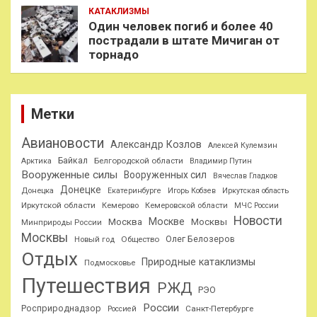
КАТАКЛИЗМЫ
Один человек погиб и более 40
пострадали в штате Мичиган от
торнадо
Метки
Авиановости
Александр Козлов
Алексей Кулемзин
Байкал
Белгородской области
Арктика
Владимир Путин
Вооруженные силы
Вооруженных сил
Вячеслав Гладков
Донецке
Донецка
Екатеринбурге
Игорь Кобзев
Иркутская область
Иркутской области
Кемерово
Кемеровской области
МЧС России
Новости
Москве
Москва
Москвы
Минприроды России
Москвы
Олег Белозеров
Общество
Новый год
Отдых
Природные катаклизмы
Подмосковье
Путешествия
РЖД
РЭО
России
Росприроднадзор
Санкт-Петербурге
Россией