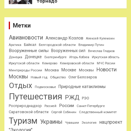
торнадо
Метки
Авиановости
Александр Козлов
Алексей Кулемзин
Байкал
Белгородской области
Арктика
Владимир Путин
Вооруженные силы
Вооруженных сил
Вячеслав Гладков
Донецке
Донецка
Екатеринбурге
Игорь Кобзев
Иркутская область
Иркутской области
Кемерово
Кемеровской области
МЧС России
Новости
Москве
Москва
Москвы
Минприроды России
Москвы
Олег Белозеров
Общество
Новый год
Отдых
Природные катаклизмы
Подмосковье
Путешествия
РЖД
РЭО
России
Росприроднадзор
Санкт-Петербурге
Россией
Саратовской области
Следственный комитет
Сергей Собянин
Туризм
Украины
нацпроект
Чувашии
Экология
"Экология"