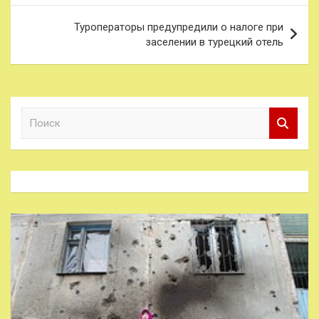
записям
Туроператоры предупредили о налоге при
заселении в турецкий отель
П
о
и
с
к