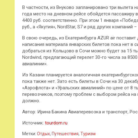
В частности, из Внуково запланировано
три вылета н
года место на дневном рейсе обойдется пассажиру в 12 
4400 руб. соответственно. При этом 1 января «Победа
руб., а «Якутия», NordStar, S7 и ряд других компаний –
В свою очередь, из Екатеринбурга AZUR air поставит 
написания материала январских билетов пока нет в 
добраться из Кольцово в Сочи можно будет за 15 ты
Nordwind, предлагающий перелет 30-го числа за 8500
авиалинии».
Из Казани планируется аналогичная екатеринбургско
пока также нет. Зато есть билеты в Сочи на 30 декабр
«Аэрофлота» и «Уральских авиалиний» по цене от 8 т
перевозчиков, поэтому проблем с выбором рейса на 
должно.
Автор: Ирина Бакина Авиаперевозка и транспорт, Рос
Источник:
tourdom.ru
Метки:
Отдых
,
Путешествия
,
Туризм