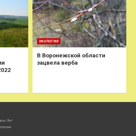
ЭКОЛОГИЯ
В Воронежской области
ии
зацвела верба
2022
алы 18+!
ательна.