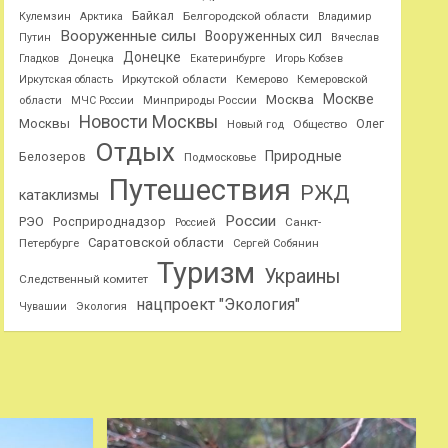
Байкал
Белгородской области
Кулемзин
Арктика
Владимир
Вооруженные силы
Вооруженных сил
Путин
Вячеслав
Донецке
Гладков
Донецка
Екатеринбурге
Игорь Кобзев
Иркутской области
Иркутская область
Кемерово
Кемеровской
Москве
Москва
области
МЧС России
Минприроды России
Новости Москвы
Москвы
Олег
Общество
Новый год
Отдых
Природные
Белозеров
Подмосковье
Путешествия
РЖД
катаклизмы
России
РЭО
Росприроднадзор
Санкт-
Россией
Саратовской области
Петербурге
Сергей Собянин
Туризм
Украины
Следственный комитет
нацпроект "Экология"
Чувашии
Экология