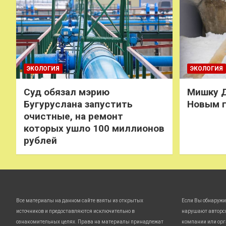
ЭКОЛОГИЯ
ЭКОЛОГИЯ
Суд обязал мэрию
Мишку Д
Бугуруслана запустить
Новым 
очистные, на ремонт
которых ушло 100 миллионов
рублей
Все материалы на данном сайте взяты из открытых
Если Вы обнаружи
источников и предоставляются исключительно в
нарушают авторс
ознакомительных целях. Права на материалы принадлежат
компании или орг