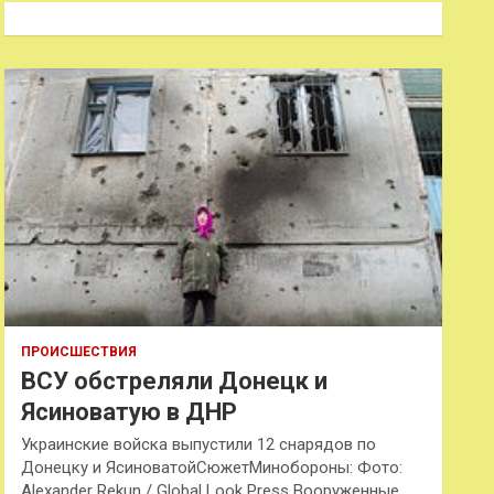
к
ПРОИСШЕСТВИЯ
ВСУ обстреляли Донецк и
Ясиноватую в ДНР
Украинские войска выпустили 12 снарядов по
Донецку и ЯсиноватойСюжетМинобороны: Фото:
Alexander Rekun / Global Look Press Вооруженные