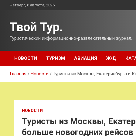
Перейти
Четверг, 6 августа, 2026
к
содержимому
Твой Тур.
Туристический информационно-развлекательный журнал.
НОВОСТИ
ТУРИЗМ
АВИАЦИЯ
Ж\Д
КАТ
Главная
Новости
Туристы из Москвы, Екатеринбурга и К
НОВОСТИ
Туристы из Москвы, Екатер
больше новогодних рейсов 