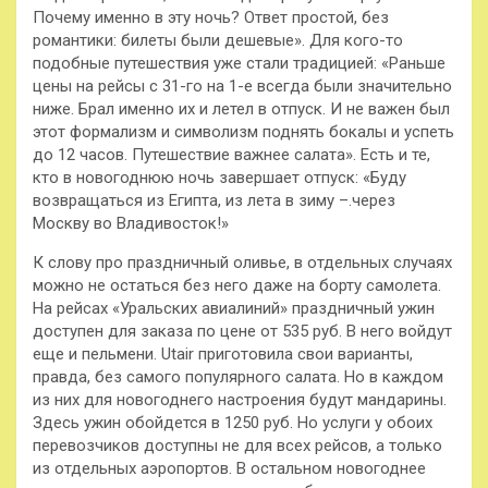
Почему именно в эту ночь? Ответ простой, без
романтики: билеты были дешевые». Для кого-то
подобные путешествия уже стали традицией: «Раньше
цены на рейсы с 31-го на 1-е всегда были значительно
ниже. Брал именно их и летел в отпуск. И не важен был
этот формализм и символизм поднять бокалы и успеть
до 12 часов. Путешествие важнее салата». Есть и те,
кто в новогоднюю ночь завершает отпуск: «Буду
возвращаться из Египта, из лета в зиму –.через
Москву во Владивосток!»
К слову про праздничный оливье, в отдельных случаях
можно не остаться без него даже на борту самолета.
На рейсах «Уральских авиалиний» праздничный ужин
доступен для заказа по цене от 535 руб. В него войдут
еще и пельмени. Utair приготовила свои варианты,
правда, без самого популярного салата. Но в каждом
из них для новогоднего настроения будут мандарины.
Здесь ужин обойдется в 1250 руб. Но услуги у обоих
перевозчиков доступны не для всех рейсов, а только
из отдельных аэропортов. В остальном новогоднее