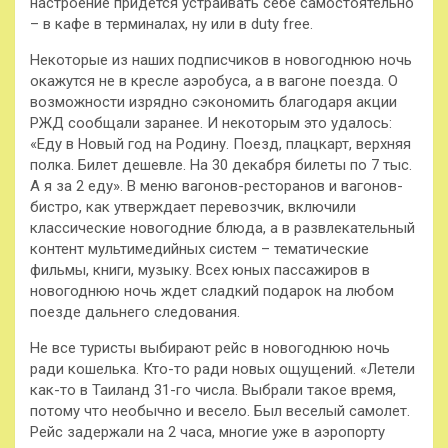
настроение придется устраивать себе самостоятельно
– в кафе в терминалах, ну или в duty free.
Некоторые из наших подписчиков в новогоднюю ночь
окажутся не в кресле аэробуса, а в вагоне поезда. О
возможности изрядно сэкономить благодаря акции
РЖД сообщали заранее. И некоторым это удалось:
«Еду в Новый год на Родину. Поезд, плацкарт, верхняя
полка. Билет дешевле. На 30 декабря билеты по 7 тыс.
А я за 2 еду». В меню вагонов-ресторанов и вагонов-
бистро, как утверждает перевозчик, включили
классические новогодние блюда, а в развлекательный
контент мультимедийных систем – тематические
фильмы, книги, музыку. Всех юных пассажиров в
новогоднюю ночь ждет сладкий подарок на любом
поезде дальнего следования.
Не все туристы выбирают рейс в новогоднюю ночь
ради кошелька. Кто-то ради новых ощущений. «Летели
как-то в Таиланд 31-го числа. Выбрали такое время,
потому что необычно и весело. Был веселый самолет.
Рейс задержали на 2 часа, многие уже в аэропорту