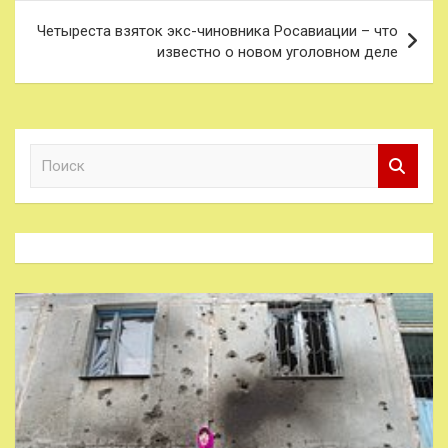
Четыреста взяток экс-чиновника Росавиации – что
известно о новом уголовном деле
П
о
и
с
к