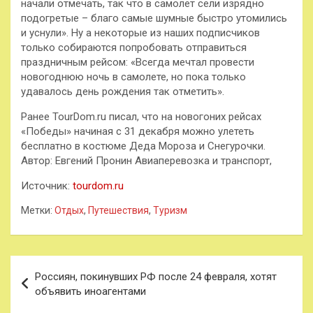
начали отмечать, так что в самолет сели изрядно
подогретые – благо самые шумные быстро утомились
и уснули». Ну а некоторые из наших подписчиков
только собираются попробовать отправиться
праздничным рейсом: «Всегда мечтал провести
новогоднюю ночь в самолете, но пока только
удавалось день рождения так отметить».
Ранее TourDom.ru писал, что на новогоних рейсах
«Победы» начиная с 31 декабря можно улететь
бесплатно в костюме Деда Мороза и Снегурочки.
Автор: Евгений Пронин Авиаперевозка и транспорт,
Источник:
tourdom.ru
Метки:
Отдых
,
Путешествия
,
Туризм
Навигация
Россиян, покинувших РФ после 24 февраля, хотят
по
объявить иноагентами
записям