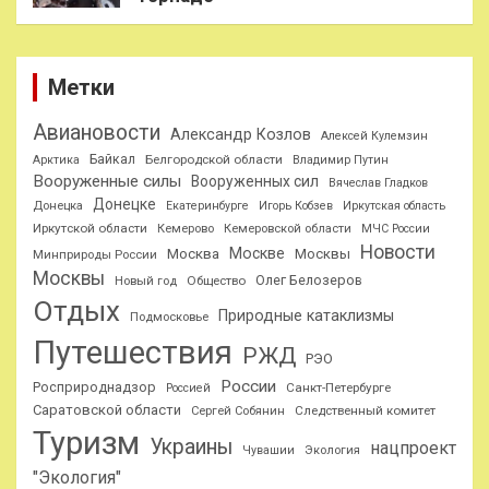
Метки
Авиановости
Александр Козлов
Алексей Кулемзин
Байкал
Белгородской области
Арктика
Владимир Путин
Вооруженные силы
Вооруженных сил
Вячеслав Гладков
Донецке
Донецка
Екатеринбурге
Игорь Кобзев
Иркутская область
Иркутской области
Кемерово
Кемеровской области
МЧС России
Новости
Москве
Москва
Москвы
Минприроды России
Москвы
Олег Белозеров
Общество
Новый год
Отдых
Природные катаклизмы
Подмосковье
Путешествия
РЖД
РЭО
России
Росприроднадзор
Санкт-Петербурге
Россией
Саратовской области
Следственный комитет
Сергей Собянин
Туризм
Украины
нацпроект
Чувашии
Экология
"Экология"