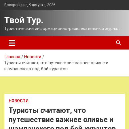
Перейти
Воскресенье, 9 августа, 2026
к
содержимому
Твой Тур.
Туристический информационно-развлекательный журнал.
Главная
Новости
Туристы считают, что путешествие важнее оливье и
шампанского под бой курантов
НОВОСТИ
Туристы считают, что
путешествие важнее оливье и
шампанского под бой курантов