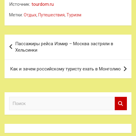
Источник:
tourdom.ru
Метки:
Отдых
,
Путешествия
,
Туризм
Навигация
Пассажиры рейса Измир – Москва застряли в
по
Хельсинки
записям
Как и зачем российскому туристу ехать в Монголию
П
о
и
с
к