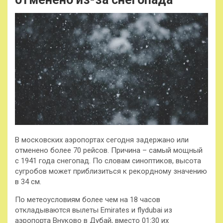
В московских аэропортах сегодня задержано или
отменено более 70 рейсов. Причина – самый мощный
с 1941 года снегопад. По словам синоптиков, высота
сугробов может приблизиться к рекордному значению
в 34 см.
По метеоусловиям более чем на 18 часов
откладываются вылеты Emirates и
flydubai из
аэропорта Внуково в Дубай, вместо 01:30 их