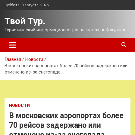
Перейти
Суббота, 8 августа, 2026
к
содержимому
Твой Тур.
Туристический информационно-развлекательный журнал.
Главная
Новости
В московских аэропортах более 70 рейсов задержано или
отменено из-за снегопада
НОВОСТИ
В московских аэропортах более
70 рейсов задержано или
отменено из-за снегопада