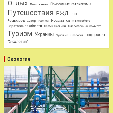
Отдых
Природные катаклизмы
Подмосковье
Путешествия
РЖД
РЭО
России
Росприроднадзор
Санкт-Петербурге
Россией
Саратовской области
Следственный комитет
Сергей Собянин
Туризм
Украины
нацпроект
Чувашии
Экология
"Экология"
Экология