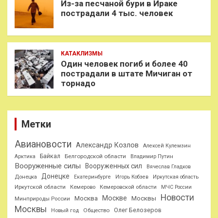
Из-за песчаной бури в Ираке
пострадали 4 тыс. человек
КАТАКЛИЗМЫ
Один человек погиб и более 40
пострадали в штате Мичиган от
торнадо
Метки
Авиановости
Александр Козлов
Алексей Кулемзин
Байкал
Белгородской области
Арктика
Владимир Путин
Вооруженные силы
Вооруженных сил
Вячеслав Гладков
Донецке
Донецка
Екатеринбурге
Игорь Кобзев
Иркутская область
Иркутской области
Кемерово
Кемеровской области
МЧС России
Новости
Москве
Москва
Москвы
Минприроды России
Москвы
Олег Белозеров
Общество
Новый год