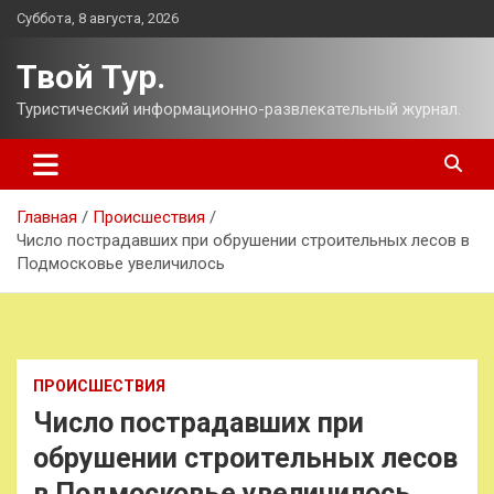
Перейти
Суббота, 8 августа, 2026
к
содержимому
Твой Тур.
Туристический информационно-развлекательный журнал.
Главная
Происшествия
Число пострадавших при обрушении строительных лесов в
Подмосковье увеличилось
ПРОИСШЕСТВИЯ
Число пострадавших при
обрушении строительных лесов
в Подмосковье увеличилось