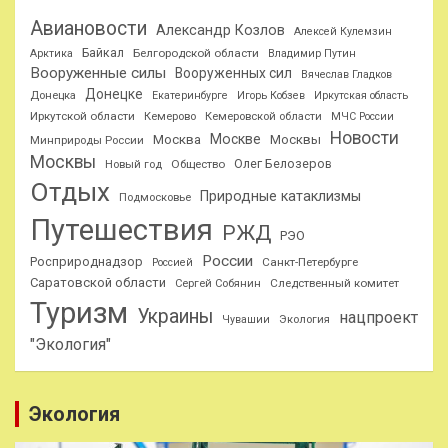
Авиановости
Александр Козлов
Алексей Кулемзин
Байкал
Белгородской области
Арктика
Владимир Путин
Вооруженные силы
Вооруженных сил
Вячеслав Гладков
Донецке
Донецка
Екатеринбурге
Игорь Кобзев
Иркутская область
Иркутской области
Кемерово
Кемеровской области
МЧС России
Новости
Москве
Москва
Москвы
Минприроды России
Москвы
Олег Белозеров
Общество
Новый год
Отдых
Природные катаклизмы
Подмосковье
Путешествия
РЖД
РЭО
России
Росприроднадзор
Санкт-Петербурге
Россией
Саратовской области
Следственный комитет
Сергей Собянин
Туризм
Украины
нацпроект
Чувашии
Экология
"Экология"
Экология