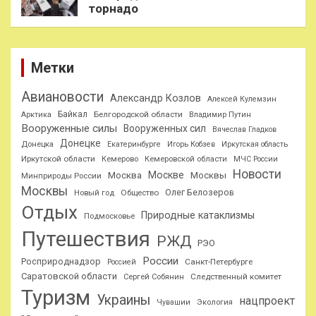
торнадо
Метки
Авиановости
Александр Козлов
Алексей Кулемзин
Байкал
Белгородской области
Арктика
Владимир Путин
Вооруженные силы
Вооруженных сил
Вячеслав Гладков
Донецке
Донецка
Екатеринбурге
Игорь Кобзев
Иркутская область
Иркутской области
Кемерово
Кемеровской области
МЧС России
Новости
Москве
Москва
Москвы
Минприроды России
Москвы
Олег Белозеров
Общество
Новый год
Отдых
Природные катаклизмы
Подмосковье
Путешествия
РЖД
РЭО
России
Росприроднадзор
Санкт-Петербурге
Россией
Саратовской области
Следственный комитет
Сергей Собянин
Туризм
Украины
нацпроект
Чувашии
Экология