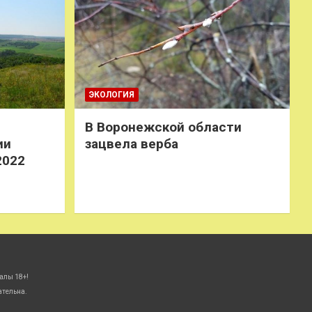
ЭКОЛОГИЯ
В Воронежской области
ии
зацвела верба
2022
алы 18+!
ательна.