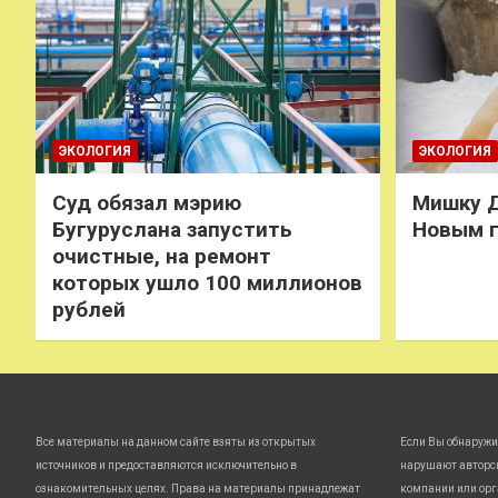
ЭКОЛОГИЯ
ЭКОЛОГИЯ
Суд обязал мэрию
Мишку Д
Бугуруслана запустить
Новым 
очистные, на ремонт
которых ушло 100 миллионов
рублей
Все материалы на данном сайте взяты из открытых
Если Вы обнаружи
источников и предоставляются исключительно в
нарушают авторс
ознакомительных целях. Права на материалы принадлежат
компании или орг