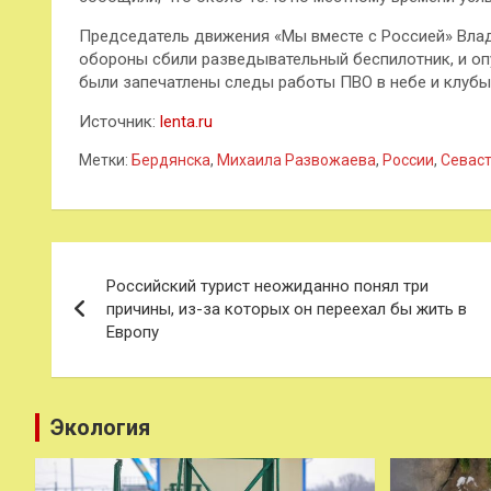
Председатель движения «Мы вместе с Россией» Вла
обороны сбили разведывательный беспилотник, и оп
были запечатлены следы работы ПВО в небе и клубы
Источник:
lenta.ru
Метки:
Бердянска
,
Михаила Развожаева
,
России
,
Севас
Навигация
Российский турист неожиданно понял три
по
причины, из-за которых он переехал бы жить в
Европу
записям
Экология