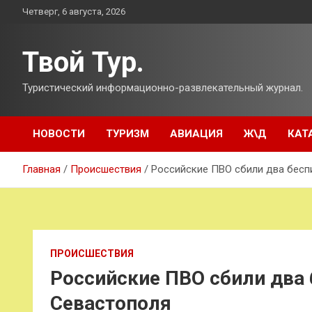
Перейти
Четверг, 6 августа, 2026
к
содержимому
Твой Тур.
Туристический информационно-развлекательный журнал.
НОВОСТИ
ТУРИЗМ
АВИАЦИЯ
Ж\Д
КАТ
Главная
Происшествия
Российские ПВО сбили два бесп
ПРОИСШЕСТВИЯ
Российские ПВО сбили два 
Севастополя