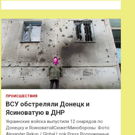
к
ПРОИСШЕСТВИЯ
ВСУ обстреляли Донецк и
Ясиноватую в ДНР
Украинские войска выпустили 12 снарядов по
Донецку и ЯсиноватойСюжетМинобороны: Фото:
Alexander Rekun / Global Look Press Вооруженные