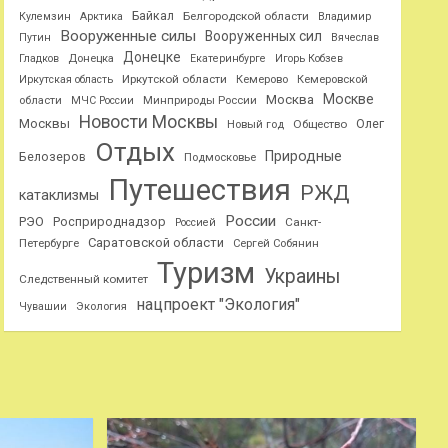
Байкал
Белгородской области
Кулемзин
Арктика
Владимир
Вооруженные силы
Вооруженных сил
Путин
Вячеслав
Донецке
Гладков
Донецка
Екатеринбурге
Игорь Кобзев
Иркутской области
Иркутская область
Кемерово
Кемеровской
Москве
Москва
области
МЧС России
Минприроды России
Новости Москвы
Москвы
Олег
Общество
Новый год
Отдых
Природные
Белозеров
Подмосковье
Путешествия
РЖД
катаклизмы
России
РЭО
Росприроднадзор
Санкт-
Россией
Саратовской области
Петербурге
Сергей Собянин
Туризм
Украины
Следственный комитет
нацпроект "Экология"
Чувашии
Экология