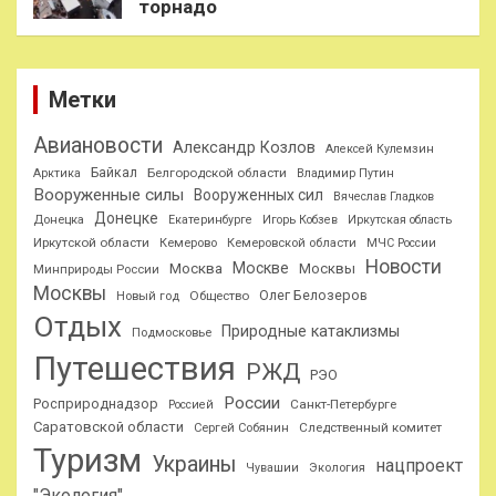
торнадо
Метки
Авиановости
Александр Козлов
Алексей Кулемзин
Байкал
Белгородской области
Арктика
Владимир Путин
Вооруженные силы
Вооруженных сил
Вячеслав Гладков
Донецке
Донецка
Екатеринбурге
Игорь Кобзев
Иркутская область
Иркутской области
Кемерово
Кемеровской области
МЧС России
Новости
Москве
Москва
Москвы
Минприроды России
Москвы
Олег Белозеров
Общество
Новый год
Отдых
Природные катаклизмы
Подмосковье
Путешествия
РЖД
РЭО
России
Росприроднадзор
Санкт-Петербурге
Россией
Саратовской области
Следственный комитет
Сергей Собянин
Туризм
Украины
нацпроект
Чувашии
Экология
"Экология"