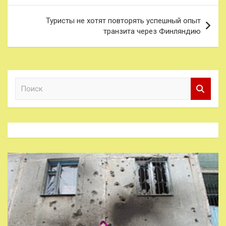
записям
Туристы не хотят повторять успешный опыт
транзита через Финляндию
П
о
и
с
к