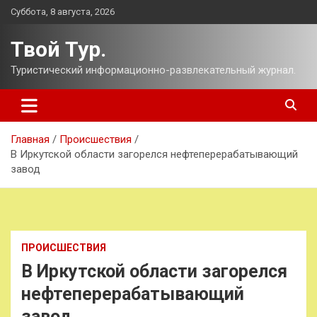
Перейти
Суббота, 8 августа, 2026
к
содержимому
Твой Тур.
Туристический информационно-развлекательный журнал.
Главная
Происшествия
В Иркутской области загорелся нефтеперерабатывающий
завод
ПРОИСШЕСТВИЯ
В Иркутской области загорелся
нефтеперерабатывающий
завод