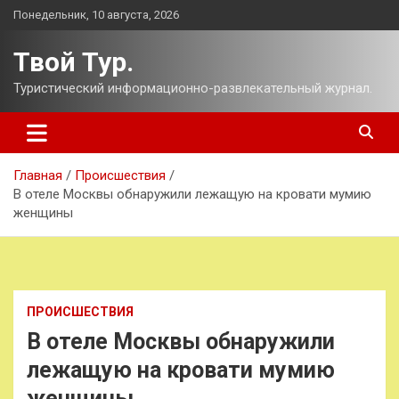
Перейти
Понедельник, 10 августа, 2026
к
содержимому
Твой Тур.
Туристический информационно-развлекательный журнал.
Главная
Происшествия
В отеле Москвы обнаружили лежащую на кровати мумию
женщины
ПРОИСШЕСТВИЯ
В отеле Москвы обнаружили
лежащую на кровати мумию
женщины