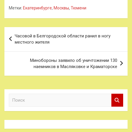
Метки:
Екатеринбурге
,
Москвы
,
Тюмени
Навигация
Часовой в Белгородской области ранил в ногу
по
местного жителя
записям
Минобороны заявило об уничтожении 130
наемников в Масляковке и Краматорске
П
о
и
с
к