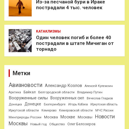
Из-за песчаной бури в Ираке
пострадали 4 тыс. человек
КАТАКЛИЗМЫ
Один человек погиб и более 40
пострадали в штате Мичиган от
торнадо
Метки
Авиановости
Александр Козлов
Алексей Кулемзин
Байкал
Белгородской области
Арктика
Владимир Путин
Вооруженные силы
Вооруженных сил
Вячеслав Гладков
Донецке
Донецка
Екатеринбурге
Игорь Кобзев
Иркутская область
Иркутской области
Кемерово
Кемеровской области
МЧС России
Новости
Москве
Москва
Москвы
Минприроды России
Москвы
Олег Белозеров
Общество
Новый год