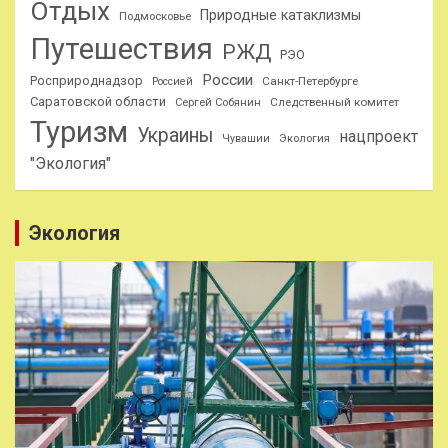
Отдых
Природные катаклизмы
Подмосковье
Путешествия
РЖД
РЭО
России
Росприроднадзор
Санкт-Петербурге
Россией
Саратовской области
Следственный комитет
Сергей Собянин
Туризм
Украины
нацпроект
Чувашии
Экология
"Экология"
Экология