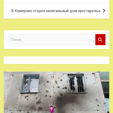
записям
В Кемерово сгорел нелегальный дом престарелых
П
о
и
с
к