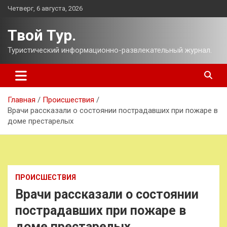
Перейти
Четверг, 6 августа, 2026
к
содержимому
Твой Тур.
Туристический информационно-развлекательный журнал.
Главная
Происшествия
Врачи рассказали о состоянии пострадавших при пожаре в
доме престарелых
ПРОИСШЕСТВИЯ
Врачи рассказали о состоянии
пострадавших при пожаре в
доме престарелых