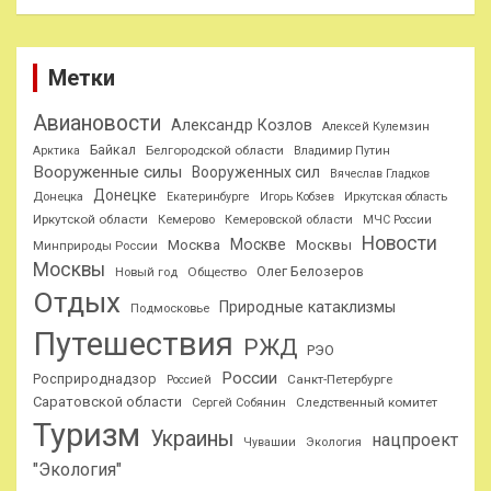
Метки
Авиановости
Александр Козлов
Алексей Кулемзин
Байкал
Белгородской области
Арктика
Владимир Путин
Вооруженные силы
Вооруженных сил
Вячеслав Гладков
Донецке
Донецка
Екатеринбурге
Игорь Кобзев
Иркутская область
Иркутской области
Кемерово
Кемеровской области
МЧС России
Новости
Москве
Москва
Москвы
Минприроды России
Москвы
Олег Белозеров
Общество
Новый год
Отдых
Природные катаклизмы
Подмосковье
Путешествия
РЖД
РЭО
России
Росприроднадзор
Санкт-Петербурге
Россией
Саратовской области
Следственный комитет
Сергей Собянин
Туризм
Украины
нацпроект
Чувашии
Экология
"Экология"