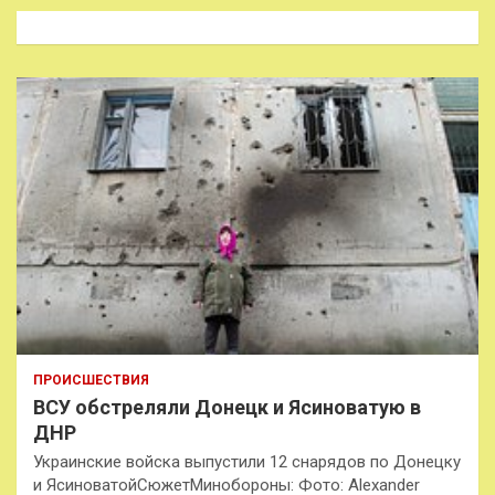
к
ПРОИСШЕСТВИЯ
ВСУ обстреляли Донецк и Ясиноватую в
ДНР
Украинские войска выпустили 12 снарядов по Донецку
и ЯсиноватойСюжетМинобороны: Фото: Alexander