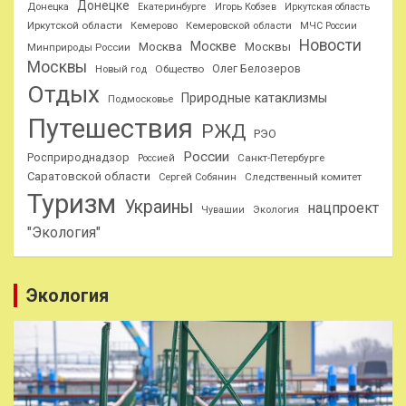
Донецке
Донецка
Екатеринбурге
Игорь Кобзев
Иркутская область
Иркутской области
Кемерово
Кемеровской области
МЧС России
Новости
Москве
Москва
Москвы
Минприроды России
Москвы
Олег Белозеров
Общество
Новый год
Отдых
Природные катаклизмы
Подмосковье
Путешествия
РЖД
РЭО
России
Росприроднадзор
Санкт-Петербурге
Россией
Саратовской области
Следственный комитет
Сергей Собянин
Туризм
Украины
нацпроект
Чувашии
Экология
"Экология"
Экология