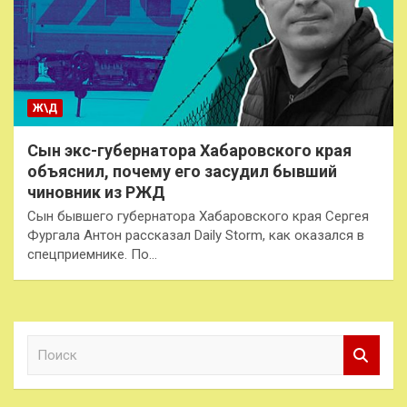
Ж\Д
Сын экс-губернатора Хабаровского края
объяснил, почему его засудил бывший
чиновник из РЖД
Сын бывшего губернатора Хабаровского края Сергея
Фургала Антон рассказал Daily Storm, как оказался в
спецприемнике. По…
П
о
и
с