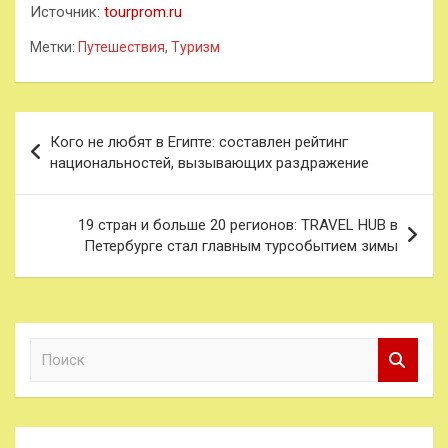
Источник:
tourprom.ru
Метки:
Путешествия
,
Туризм
Навигация
Кого не любят в Египте: составлен рейтинг
по
национальностей, вызывающих раздражение
записям
19 стран и больше 20 регионов: TRAVEL HUB в
Петербурге стал главным турсобытием зимы
П
о
и
с
к