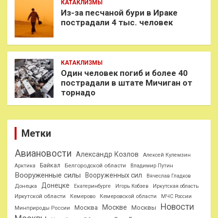
КАТАКЛИЗМЫ
Из-за песчаной бури в Ираке
пострадали 4 тыс. человек
КАТАКЛИЗМЫ
Один человек погиб и более 40
пострадали в штате Мичиган от
торнадо
Метки
Авиановости
Александр Козлов
Алексей Кулемзин
Байкал
Белгородской области
Арктика
Владимир Путин
Вооруженные силы
Вооруженных сил
Вячеслав Гладков
Донецке
Донецка
Екатеринбурге
Игорь Кобзев
Иркутская область
Иркутской области
Кемерово
Кемеровской области
МЧС России
Новости
Москве
Москва
Москвы
Минприроды России