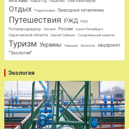
Москвы
Олег Белозеров
Общество
Новый год
Отдых
Природные катаклизмы
Подмосковье
Путешествия
РЖД
РЭО
России
Росприроднадзор
Санкт-Петербурге
Россией
Саратовской области
Следственный комитет
Сергей Собянин
Туризм
Украины
нацпроект
Чувашии
Экология
"Экология"
Экология