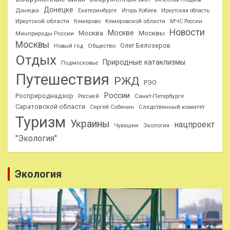
Донецке
Донецка
Екатеринбурге
Игорь Кобзев
Иркутская область
Иркутской области
Кемерово
Кемеровской области
МЧС России
Новости
Москве
Москва
Москвы
Минприроды России
Москвы
Олег Белозеров
Общество
Новый год
Отдых
Природные катаклизмы
Подмосковье
Путешествия
РЖД
РЭО
России
Росприроднадзор
Санкт-Петербурге
Россией
Саратовской области
Следственный комитет
Сергей Собянин
Туризм
Украины
нацпроект
Чувашии
Экология
"Экология"
Экология