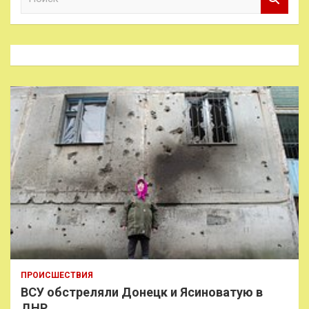
о
и
с
к
ПРОИСШЕСТВИЯ
ВСУ обстреляли Донецк и Ясиноватую в
ДНР