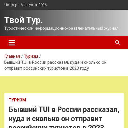
Перейти
Четверг, 6 августа, 2026
к
содержимому
Твой Тур.
Туристический информационно-развлекательный журнал.
Главная
Туризм
Бывший TUI в России рассказал, куда и сколько он
отправит российских туристов в 2023 году
ТУРИЗМ
Бывший TUI в России рассказал,
куда и сколько он отправит
российских туристов в 2023