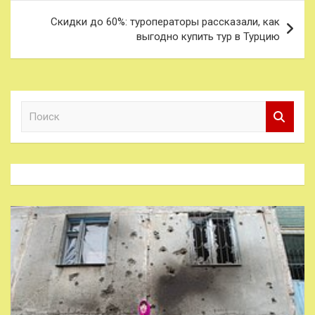
Скидки до 60%: туроператоры рассказали, как
выгодно купить тур в Турцию
П
о
и
с
к