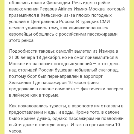
обошлись власти Финляндии. Речь идёт о рейсе
авиакомпании Pegasus Airlines Измир-Москва, который
приземлился в Хельсинки из-за плохих
погодных
условий в Центральной России. В турецких СМИ
немало удивились тому, как «цивилизованные»
европейцы обошлись с российскими пассажиравми
этого рейса.
Подробности таковы: самолёт вылетел из Измира в
21:00 вечера 18 декабря, но не смог приземлиться в
Москве из-за плохих погодных условий — в тот день
над столицей России бушевал небывалый снегопад,
поэтому борт был перенаправлен в аэропорт
Хельсинки. Где пассажиров 10 часов фины
продержали в салоне самолёта — фактически заперев
в лайнере как в тюрьме.
Как пожаловались туристы, в аэропорту им отказали в
предоставлении и еды, и воды. Кроме того, в салоне
было крайне душно, однако пассажирам не позволили
выйти даже в «чистую зону». И так на протяжении 10
часов.