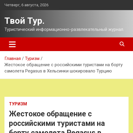
Перейти
Четверг, 6 августа, 2026
к
содержимому
Твой Тур.
Туристический информационно-развлекательный журнал.
Главная
Туризм
Жестокое обращение с российскими туристами на борту
самолета Pegasus в Хельсинки шокировало Турцию
ТУРИЗМ
Жестокое обращение с
российскими туристами на
борту самолета Pegasus в