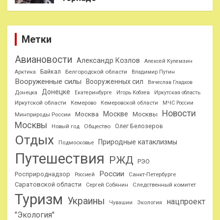
Метки
Авиановости
Александр Козлов
Алексей Кулемзин
Байкал
Белгородской области
Арктика
Владимир Путин
Вооруженные силы
Вооруженных сил
Вячеслав Гладков
Донецке
Донецка
Екатеринбурге
Игорь Кобзев
Иркутская область
Иркутской области
Кемерово
Кемеровской области
МЧС России
Новости
Москве
Москва
Москвы
Минприроды России
Москвы
Олег Белозеров
Общество
Новый год
Отдых
Природные катаклизмы
Подмосковье
Путешествия
РЖД
РЭО
России
Росприроднадзор
Санкт-Петербурге
Россией
Саратовской области
Следственный комитет
Сергей Собянин
Туризм
Украины
нацпроект
Чувашии
Экология
"Экология"