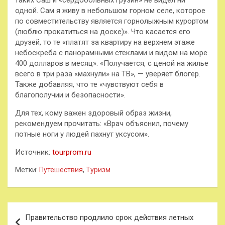
таких Саш и «сердобольных грузин» не видел ни
одной. Сам я живу в небольшом горном селе, которое
по совместительству является горнолыжным курортом
(люблю прокатиться на доске)». Что касается его
друзей, то те «платят за квартиру на верхнем этаже
небоскреба с панорамными стеклами и видом на море
400 долларов в месяц». «Получается, с ценой на жилье
всего в три раза «махнули» на ТВ», — уверяет блогер.
Также добавляя, что те «чувствуют себя в
благополучии и безопасности».
Для тех, кому важен здоровый образ жизни,
рекомендуем прочитать: «Врач объяснил, почему
потные ноги у людей пахнут уксусом».
Источник:
tourprom.ru
Метки:
Путешествия
,
Туризм
Навигация
Правительство продлило срок действия летных