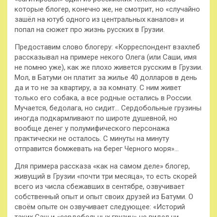
которые блогер, конечно же,
не смотрит, но «случайно
зашёл на ютуб одного из центральных каналов» и
попал на сюжет про жизнь русских в Грузии.
Предоставим слово блогеру: «Корреспондент взахлеб
рассказывал на примере некого Олега (или Саши, имя
не помню уже), как же плохо живется русским в Грузии.
Мол, в Батуми он платит за жилье 40 долларов в день
да и то не за квартиру, а за комнату. С ним живет
только его собака, а все родные остались в России.
Мучается, бедолага, но сидит… Сердобольные грузины
иногда подкармливают по широте душевной, но
вообще денег у полумифического персонажа
практически не осталось. С минуты на минуту
отправится бомжевать на берег Черного моря»…
Для примера рассказа «как на самом деле» блогер,
живущий в Грузии «почти три месяца», то есть скорей
всего из числа сбежавших в сентябре, озвучивает
собственный опыт и опыт своих друзей из Батуми. О
своём опыте он озвучивает следующее: «Историй