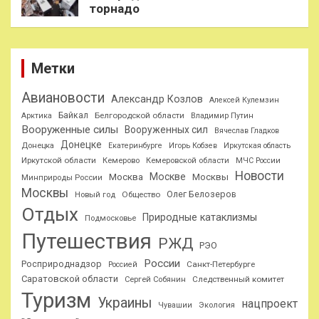
торнадо
Метки
Авиановости
Александр Козлов
Алексей Кулемзин
Байкал
Белгородской области
Арктика
Владимир Путин
Вооруженные силы
Вооруженных сил
Вячеслав Гладков
Донецке
Донецка
Екатеринбурге
Игорь Кобзев
Иркутская область
Иркутской области
Кемерово
Кемеровской области
МЧС России
Новости
Москве
Москва
Москвы
Минприроды России
Москвы
Олег Белозеров
Общество
Новый год
Отдых
Природные катаклизмы
Подмосковье
Путешествия
РЖД
РЭО
России
Росприроднадзор
Санкт-Петербурге
Россией
Саратовской области
Следственный комитет
Сергей Собянин
Туризм
Украины
нацпроект
Чувашии
Экология