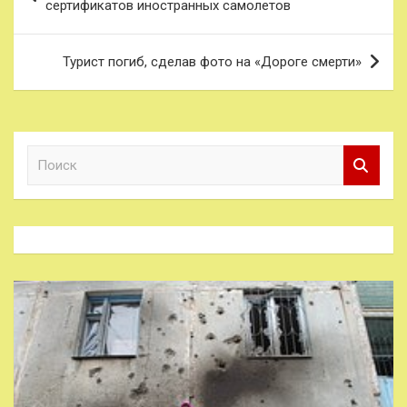
по
сертификатов иностранных самолетов
записям
Турист погиб, сделав фото на «Дороге смерти»
П
о
и
с
к