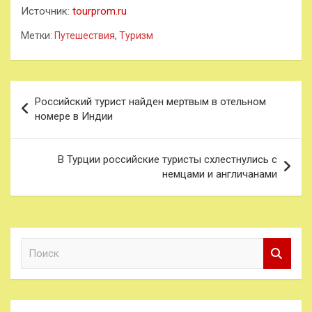
Источник:
tourprom.ru
Метки:
Путешествия
,
Туризм
Навигация
Российский турист найден мертвым в отельном
по
номере в Индии
записям
В Турции российские туристы схлестнулись с
немцами и англичанами
П
о
и
с
к