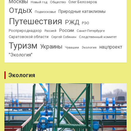
Москвы
Олег Белозеров
Общество
Новый год
Отдых
Природные катаклизмы
Подмосковье
Путешествия
РЖД
РЭО
России
Росприроднадзор
Санкт-Петербурге
Россией
Саратовской области
Следственный комитет
Сергей Собянин
Туризм
Украины
нацпроект
Чувашии
Экология
"Экология"
Экология