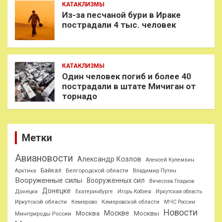
КАТАКЛИЗМЫ
Из-за песчаной бури в Ираке
пострадали 4 тыс. человек
КАТАКЛИЗМЫ
Один человек погиб и более 40
пострадали в штате Мичиган от
торнадо
Метки
Авиановости
Александр Козлов
Алексей Кулемзин
Байкал
Белгородской области
Арктика
Владимир Путин
Вооруженные силы
Вооруженных сил
Вячеслав Гладков
Донецке
Донецка
Екатеринбурге
Игорь Кобзев
Иркутская область
Иркутской области
Кемерово
Кемеровской области
МЧС России
Новости
Москве
Москва
Москвы
Минприроды России