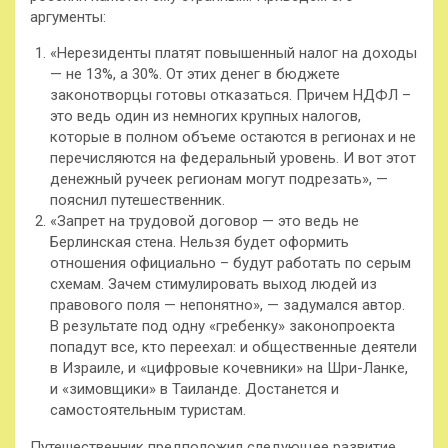
аргументы:
«Нерезиденты платят повышенный налог на доходы
— не 13%, а 30%. От этих денег в бюджете
законотворцы готовы отказаться. Причем НДФЛ –
это ведь один из немногих крупных налогов,
которые в полном объеме остаются в регионах и не
перечисляются на федеральный уровень. И вот этот
денежный ручеек регионам могут подрезать», —
пояснил путешественник.
«Запрет на трудовой договор — это ведь не
Берлинская стена. Нельзя будет оформить
отношения официально – будут работать по серым
схемам. Зачем стимулировать выход людей из
правового поля — непонятно», — задумался автор.
В результате под одну «гребенку» законопроекта
попадут все, кто переехал: и общественные деятели
в Израиле, и «цифровые кочевники» на Шри-Ланке,
и «зимовщики» в Таиланде. Достанется и
самостоятельным туристам.
Путешественник предположил следующее развитие