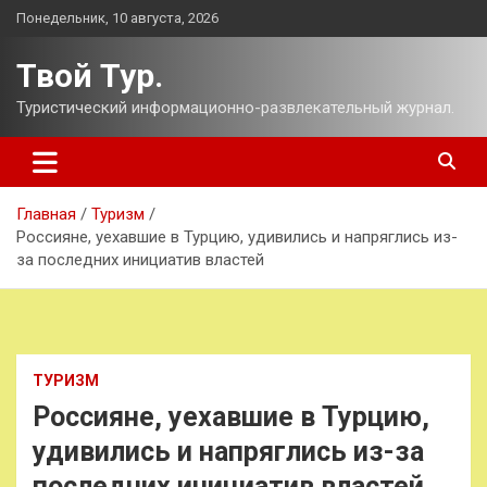
Перейти
Понедельник, 10 августа, 2026
к
содержимому
Твой Тур.
Туристический информационно-развлекательный журнал.
Главная
Туризм
Россияне, уехавшие в Турцию, удивились и напряглись из-
за последних инициатив властей
ТУРИЗМ
Россияне, уехавшие в Турцию,
удивились и напряглись из-за
последних инициатив властей