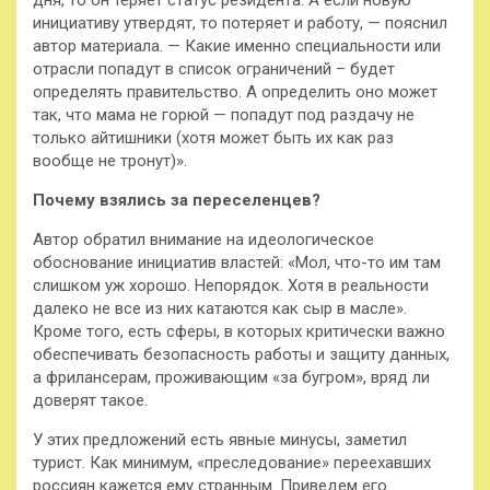
дня, то он теряет статус резидента. А если новую
инициативу утвердят, то потеряет и работу, — пояснил
автор материала. — Какие именно специальности или
отрасли попадут в список ограничений – будет
определять правительство. А определить оно может
так, что мама не горюй — попадут под раздачу не
только айтишники (хотя может быть их как раз
вообще не тронут)».
Почему взялись за переселенцев?
Автор обратил внимание на идеологическое
обоснование инициатив властей: «Мол, что-то им там
слишком уж хорошо. Непорядок. Хотя в реальности
далеко не все из них катаются как сыр в масле».
Кроме того, есть сферы, в которых критически важно
обеспечивать безопасность работы и защиту данных,
а фрилансерам, проживающим «за бугром», вряд ли
доверят такое.
У этих предложений есть явные минусы, заметил
турист. Как минимум, «преследование» переехавших
россиян кажется ему странным. Приведем его