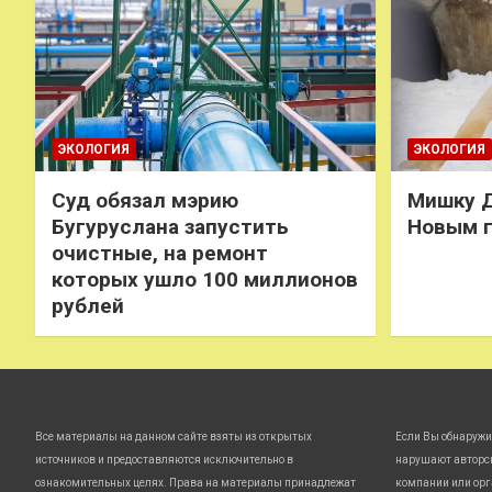
ЭКОЛОГИЯ
ЭКОЛОГИЯ
Суд обязал мэрию
Мишку Д
Бугуруслана запустить
Новым 
очистные, на ремонт
которых ушло 100 миллионов
рублей
Все материалы на данном сайте взяты из открытых
Если Вы обнаружи
источников и предоставляются исключительно в
нарушают авторс
ознакомительных целях. Права на материалы принадлежат
компании или орг