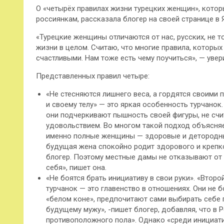
О «четырёх правилах жизни турецких женщин», которы
россиянкам, рассказала блогер на своей странице в 
«Турецкие женщины отличаются от нас, русских, не т
жизни в целом.
Считаю, что многие правила, которы
счастливыми. Нам тоже есть чему поучиться», — увер
Представленных правил четыре:
«Не стесняются лишнего веса, а гордятся своими
и своему телу» — это яркая особенность турчанок.
они подчеркивают пышность своей фигуры, не счи
удовольствием. Во многом такой подход объясняе
именно полные женщины — здоровые и детородные
будущая жена спокойно родит здорового и крепко
блогер. Поэтому местные дамы не отказывают от
себя», пишет она.
«Не боятся брать инициативу в свои руки». «Втор
турчанок — это главенство в отношениях. Они не б
«белом коне», предпочитают сами выбирать себе 
будущему мужу», -пишет блогер, добавляя, что в 
противоположного пола». Однако «среди инициат