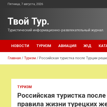
Перейти
Пятница, 7 августа, 2026
к
содержимому
Твой Тур.
Туристический информационно-развлекательный журнал.
НОВОСТИ
ТУРИЗМ
АВИАЦИЯ
Ж\Д
КАТ
Главная
Туризм
Российская туристка после Турции реши
ТУРИЗМ
Российская туристка после
правила жизни турецких ж