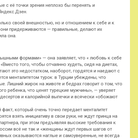
е с её точки зрения неплохо бы перенять и
Яндекс.Дзен.
олько своей внешностью, но и отношением к себе и к
х они придерживаются — правильные, делают их
ила она.
 пышными формами» — она заявляет, что « любовь к себе
 «Вместо того, чтобы отчаянно худеть, сидя на диетах,
тают это недостатком, наоборот, гордятся и наедают с
тся менталитетом турок: в Турции убеждены, что
. Лишний жирок на животе и бедрах говорит о том, что
го ребенка, что ценят турецкие мужчины», — уверяет
 десертов и калорийной выпечки и всячески «обожают
ой факт, который очень точно передает менталитет
оятся взять инициативу в свои руки, не ждут принца на
партнера, при этом предъявляя высокие требования к
России всё не так и «женщины ждут первых шагов от
ивных оказываются наглые и самоуверенные, не всегда