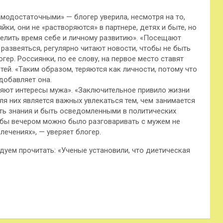
амодостаточными» — блогер уверила, несмотря на то,
ки, они не «растворяются» в партнере, детях и быте, но
делить время себе и личному развитию». «Посещают
 развеяться, регулярно читают новости, чтобы не быть
гер. Россиянки, по ее слову, на первое место ставят
ей. «Таким образом, теряются как личности, потому что
добавляет она.
ляют интересы мужа». «Заключительное привило жизни
ля них является важных увлекаться тем, чем занимается
ить знания и быть осведомленными в политических
тобы вечером можно было разговаривать с мужем не
лечениях», — уверяет блогер.
дуем прочитать: «Ученые установили, что диетическая