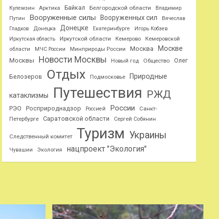
Байкал
Белгородской области
Кулемзин
Арктика
Владимир
Вооруженные силы
Вооруженных сил
Путин
Вячеслав
Донецке
Гладков
Донецка
Екатеринбурге
Игорь Кобзев
Иркутской области
Иркутская область
Кемерово
Кемеровской
Москве
Москва
области
МЧС России
Минприроды России
Новости Москвы
Москвы
Олег
Общество
Новый год
Отдых
Природные
Белозеров
Подмосковье
Путешествия
РЖД
катаклизмы
России
РЭО
Росприроднадзор
Санкт-
Россией
Саратовской области
Петербурге
Сергей Собянин
Туризм
Украины
Следственный комитет
нацпроект "Экология"
Чувашии
Экология