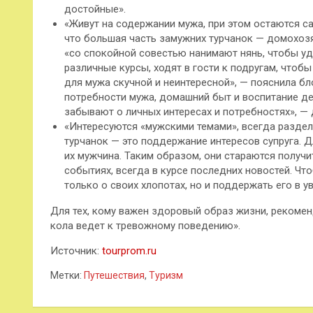
достойные».
«Живут на содержании мужа, при этом остаются с
что большая часть замужних турчанок — домохозяй
«со спокойной совестью нанимают нянь, чтобы у
различные курсы, ходят в гости к подругам, чтобы
для мужа скучной и неинтересной», — пояснила бло
потребности мужа, домашний быт и воспитание дет
забывают о личных интересах и потребностях», — 
«Интересуются «мужскими темами», всегда разде
турчанок — это поддержание интересов супруга. Д
их мужчина. Таким образом, они стараются получ
событиях, всегда в курсе последних новостей. Ч
только о своих хлопотах, но и поддержать его в ув
Для тех, кому важен здоровый образ жизни, рекомен
кола ведет к тревожному поведению».
Источник:
tourprom.ru
Метки:
Путешествия
,
Туризм