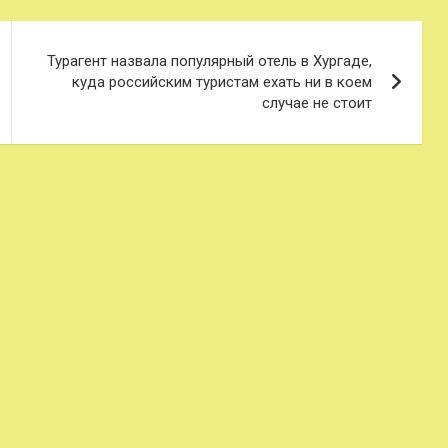
Турагент назвала популярный отель в Хургаде,
куда российским туристам ехать ни в коем
случае не стоит