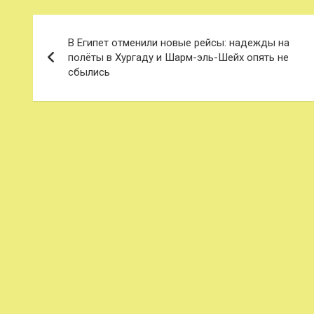
Навигация
В Египет отменили новые рейсы: надежды на
по
полёты в Хургаду и Шарм-эль-Шейх опять не
сбылись
записям