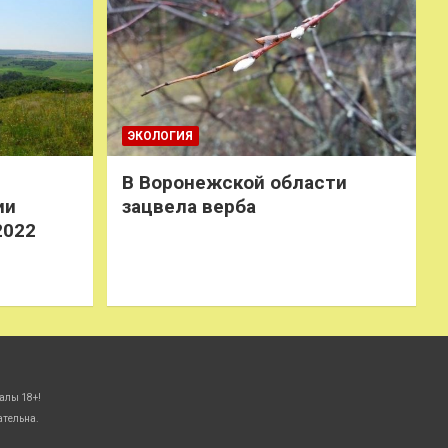
ЭКОЛОГИЯ
В Воронежской области
ии
зацвела верба
2022
алы 18+!
ательна.