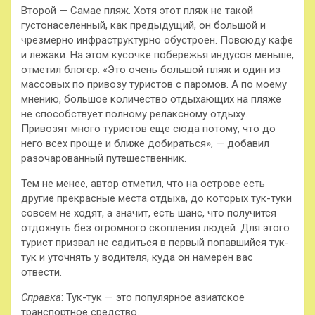
Второй — Самае пляж. Хотя этот пляж не такой
густонаселенный, как предыдущий, он большой и
чрезмерно инфраструктурно обустроен. Повсюду кафе
и лежаки. На этом кусочке побережья индусов меньше,
отметил блогер. «Это очень большой пляж и один из
массовых по привозу туристов с паромов. А по моему
мнению, большое количество отдыхающих на пляже
не способствует полному релаксному отдыху.
Привозят много туристов еще сюда потому, что до
него всех проще и ближе добираться», — добавил
разочарованный путешественник.
Тем не менее, автор отметил, что на острове есть
другие прекрасные места отдыха, до которых тук-туки
совсем не ходят, а значит, есть шанс, что получится
отдохнуть без огромного скопления людей. Для этого
турист призвал не садиться в первый попавшийся тук-
тук и уточнять у водителя, куда он намерен вас
отвести.
Справка
: Тук-тук — это популярное азиатское
транспортное средство.