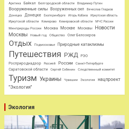
Байкал
Белгородской области
Арктика
Владимир Путин
Вооруженные силы
Вооруженных сил
Вячеслав Гладков
Донецке
Донецка
Екатеринбурге
Игорь Кобзев
Иркутская область
Иркутской области
Кемерово
Кемеровской области
МЧС России
Новости
Москве
Москва
Москвы
Минприроды России
Москвы
Олег Белозеров
Общество
Новый год
Отдых
Природные катаклизмы
Подмосковье
Путешествия
РЖД
РЭО
России
Росприроднадзор
Санкт-Петербурге
Россией
Саратовской области
Следственный комитет
Сергей Собянин
Туризм
Украины
нацпроект
Чувашии
Экология
"Экология"
Экология