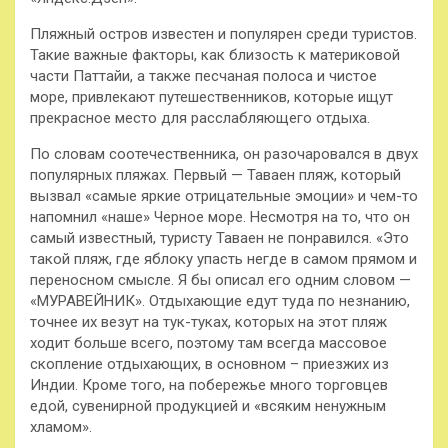
Пляжный остров известен и популярен среди туристов.
Такие важные
факторы, как близость к материковой
части Паттайи, а также песчаная полоса и чистое
море, привлекают путешественников, которые ищут
прекрасное место для расслабляющего отдыха.
По словам соотечественника, он разочаровался в двух
популярных пляжах. Первый — Таваен пляж, который
вызвал «самые яркие отрицательные эмоции» и чем-то
напомнил «наше» Черное море. Несмотря на то, что он
самый известный, туристу Таваен не понравился. «Это
такой пляж, где яблоку упасть негде в самом прямом и
переносном смысле. Я бы описал его одним словом —
«МУРАВЕЙНИК». Отдыхающие едут туда по незнанию,
точнее их везут на тук-туках, которых на этот пляж
ходит больше всего, поэтому там всегда массовое
скопление отдыхающих, в основном – приезжих из
Индии. Кроме того, на побережье много торговцев
едой, сувенирной продукцией и «всяким ненужным
хламом».