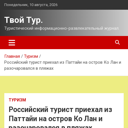
Перейти
Понедельник, 10 августа, 2026
к
содержимому
Твой Тур.
Туристический информационно-развлекательный журнал.
Главная
Туризм
Российский турист приехал из Паттайи на остров Ко Лан и
разочаровался в пляжах
ТУРИЗМ
Российский турист приехал из
Паттайи на остров Ко Лан и
разочаровался в пляжах