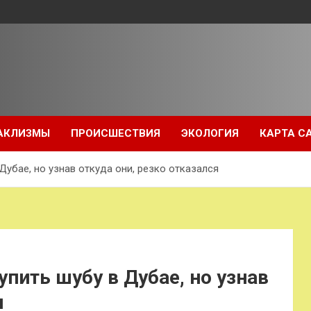
АКЛИЗМЫ
ПРОИСШЕСТВИЯ
ЭКОЛОГИЯ
КАРТА С
Дубае, но узнав откуда они, резко отказался
пить шубу в Дубае, но узнав
я