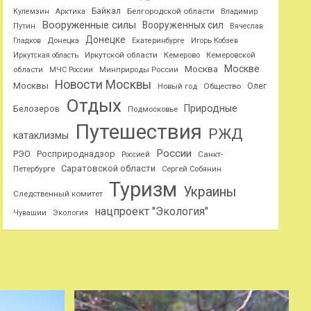
Байкал
Белгородской области
Кулемзин
Арктика
Владимир
Вооруженные силы
Вооруженных сил
Путин
Вячеслав
Донецке
Гладков
Донецка
Екатеринбурге
Игорь Кобзев
Иркутской области
Иркутская область
Кемерово
Кемеровской
Москве
Москва
области
МЧС России
Минприроды России
Новости Москвы
Москвы
Олег
Общество
Новый год
Отдых
Природные
Белозеров
Подмосковье
Путешествия
РЖД
катаклизмы
России
РЭО
Росприроднадзор
Санкт-
Россией
Саратовской области
Петербурге
Сергей Собянин
Туризм
Украины
Следственный комитет
нацпроект "Экология"
Чувашии
Экология