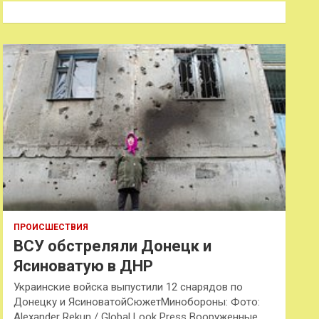
к
ПРОИСШЕСТВИЯ
ВСУ обстреляли Донецк и
Ясиноватую в ДНР
Украинские войска выпустили 12 снарядов по
Донецку и ЯсиноватойСюжетМинобороны: Фото:
Alexander Rekun / Global Look Press Вооруженные