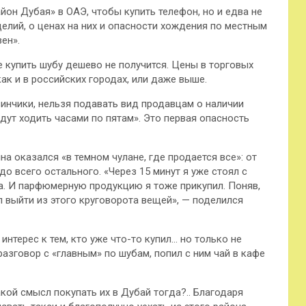
йон Дубая» в ОАЭ, чтобы купить телефон, но и едва не
елий, о ценах на них и опасности хождения по местным
ен».
 купить шубу дешево не получится. Цены в торговых
как и в российских городах, или даже выше.
инчики, нельзя подавать вид продавцам о наличии
удут ходить часами по пятам». Это первая опасность
на оказался «в темном чулане, где продается все»: от
до всего остального. «Через 15 минут я уже стоял с
на. И парфюмерную продукцию я тоже прикупил. Поняв,
л выйти из этого круговорота вещей», — поделился
интерес к тем, кто уже что-то купил… но только не
азговор с «главным» по шубам, попил с ним чай в кафе
акой смысл покупать их в Дубай тогда?.. Благодаря