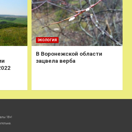
ЭКОЛОГИЯ
В Воронежской области
ии
зацвела верба
2022
алы 18+!
ательна.