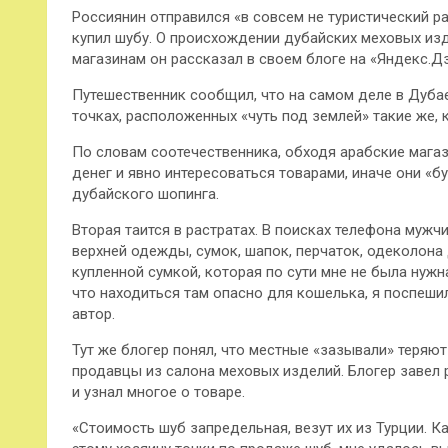
Россиянин отправился «в совсем не туристический ра
купил шубу. О происхождении дубайских меховых изд
магазинам он рассказал в своем блоге на «Яндекс.Дз
Путешественник сообщил, что на самом деле в Дубае
точках, расположенных «чуть под землей» такие же, 
По словам соотечественника, обходя арабские магаз
денег и явно интересоваться товарами, иначе они «б
дубайского шопинга.
Вторая таится в растратах. В поисках телефона мужчи
верхней одежды, сумок, шапок, перчаток, одеколона 
купленной сумкой, которая по сути мне не была нуж
что находиться там опасно для кошелька, я поспеши
автор.
Тут же блогер понял, что местные «зазывали» теряют 
продавцы из салона меховых изделий. Блогер завел р
и узнал многое о товаре.
«Стоимость шуб запредельная, везут их из Турции. К