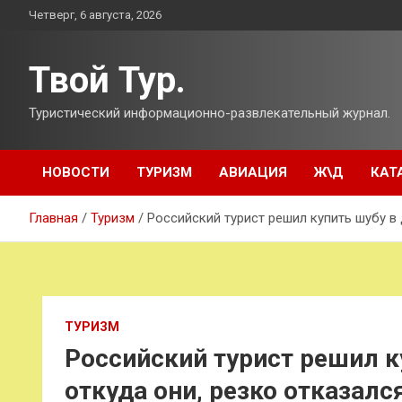
Перейти
Четверг, 6 августа, 2026
к
содержимому
Твой Тур.
Туристический информационно-развлекательный журнал.
НОВОСТИ
ТУРИЗМ
АВИАЦИЯ
Ж\Д
КАТ
Главная
Туризм
Российский турист решил купить шубу в 
ТУРИЗМ
Российский турист решил ку
откуда они, резко отказалс