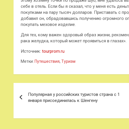
этому хозяину точки по продаже шуб, мне удалось вы
себе в отель. Если бы я сказал, что у меня есть день
покупками на пару тысяч долларов. Приставать с пр
добавил он, обрадовавшись получению огромного опыт
покупать меховое изделие.
Для тех, кому важен здоровый образ жизни, рекомен
рака желудка, который может проявиться в глазах».
Источник:
tourprom.ru
Метки:
Путешествия
,
Туризм
Навигация
Популярная у российских туристов страна с 1
по
января присоединилась к Шенгену
записям