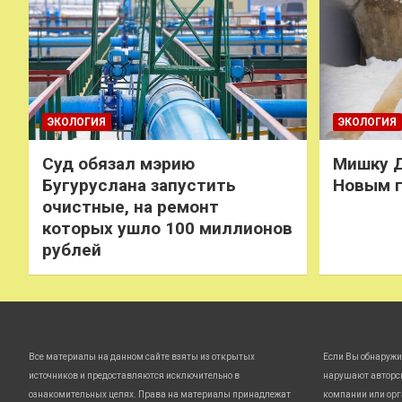
ЭКОЛОГИЯ
ЭКОЛОГИЯ
Суд обязал мэрию
Мишку Д
Бугуруслана запустить
Новым 
очистные, на ремонт
которых ушло 100 миллионов
рублей
Все материалы на данном сайте взяты из открытых
Если Вы обнаружи
источников и предоставляются исключительно в
нарушают авторс
ознакомительных целях. Права на материалы принадлежат
компании или орг