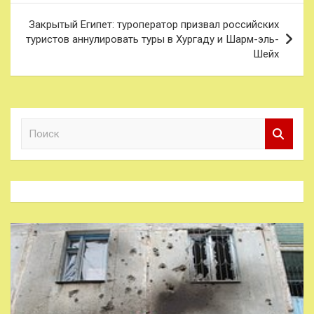
записям
Закрытый Египет: туроператор призвал российских
туристов аннулировать туры в Хургаду и Шарм-эль-
Шейх
П
о
и
с
к