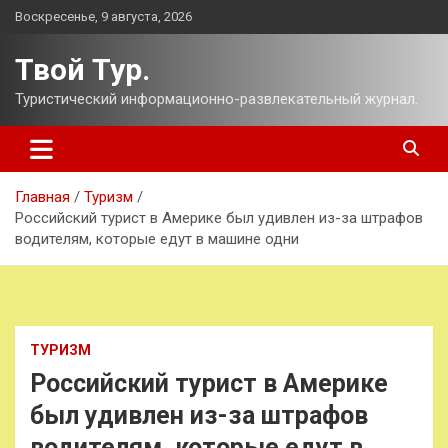
Перейти
Воскресенье, 9 августа, 2026
к
содержимому
Твой Тур.
Туристический информационно-развлекательный журнал.
Главная
Туризм
Российский турист в Америке был удивлен из-за штрафов
водителям, которые едут в машине одни
ТУРИЗМ
Российский турист в Америке
был удивлен из-за штрафов
водителям, которые едут в