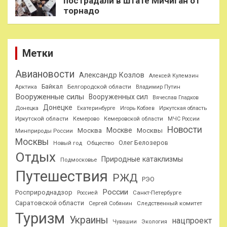
пострадали в штате Мичиган от
торнадо
Метки
Авиановости
Александр Козлов
Алексей Кулемзин
Байкал
Белгородской области
Арктика
Владимир Путин
Вооруженные силы
Вооруженных сил
Вячеслав Гладков
Донецке
Донецка
Екатеринбурге
Игорь Кобзев
Иркутская область
Иркутской области
Кемерово
Кемеровской области
МЧС России
Новости
Москве
Москва
Москвы
Минприроды России
Москвы
Олег Белозеров
Общество
Новый год
Отдых
Природные катаклизмы
Подмосковье
Путешествия
РЖД
РЭО
России
Росприроднадзор
Санкт-Петербурге
Россией
Саратовской области
Следственный комитет
Сергей Собянин
Туризм
Украины
нацпроект
Чувашии
Экология