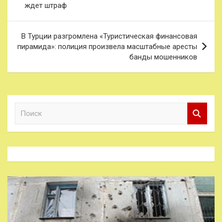
ждет штраф
записям
В Турции разгромлена «Туристическая финансовая
пирамида»: полиция произвела масштабные аресты
банды мошенников
П
о
и
с
к