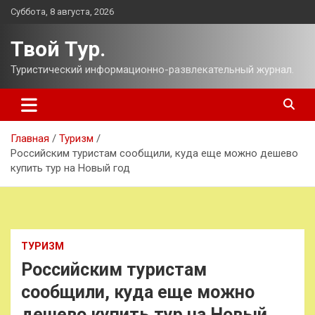
Перейти
Суббота, 8 августа, 2026
к
содержимому
Твой Тур.
Туристический информационно-развлекательный журнал.
Главная
Туризм
Российским туристам сообщили, куда еще можно дешево
купить тур на Новый год
ТУРИЗМ
Российским туристам
сообщили, куда еще можно
дешево купить тур на Новый