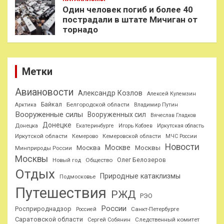
Один человек погиб и более 40
пострадали в штате Мичиган от
торнадо
Метки
Авиановости
Александр Козлов
Алексей Кулемзин
Байкал
Белгородской области
Арктика
Владимир Путин
Вооруженные силы
Вооруженных сил
Вячеслав Гладков
Донецке
Донецка
Екатеринбурге
Игорь Кобзев
Иркутская область
Иркутской области
Кемерово
Кемеровской области
МЧС России
Новости
Москве
Москва
Москвы
Минприроды России
Москвы
Олег Белозеров
Общество
Новый год
Отдых
Природные катаклизмы
Подмосковье
Путешествия
РЖД
РЭО
России
Росприроднадзор
Санкт-Петербурге
Россией
Саратовской области
Следственный комитет
Сергей Собянин