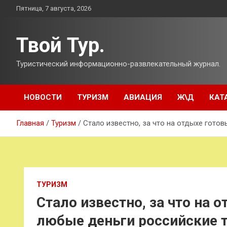
Перейти
Пятница, 7 августа, 2026
к
содержимому
Твой Тур.
Туристический информационно-развлекательный журнал.
НОВОСТИ
ТУРИЗМ
АВИАЦИЯ
Ж\Д
КАТ
Главная
Туризм
Стало известно, за что на отдыхе гото
ТУРИЗМ
Стало известно, за что на 
любые деньги российские 