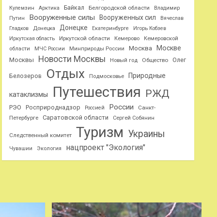
Байкал
Белгородской области
Кулемзин
Арктика
Владимир
Вооруженные силы
Вооруженных сил
Путин
Вячеслав
Донецке
Гладков
Донецка
Екатеринбурге
Игорь Кобзев
Иркутской области
Иркутская область
Кемерово
Кемеровской
Москве
Москва
области
МЧС России
Минприроды России
Новости Москвы
Москвы
Олег
Общество
Новый год
Отдых
Природные
Белозеров
Подмосковье
Путешествия
РЖД
катаклизмы
России
РЭО
Росприроднадзор
Санкт-
Россией
Саратовской области
Петербурге
Сергей Собянин
Туризм
Украины
Следственный комитет
нацпроект "Экология"
Чувашии
Экология