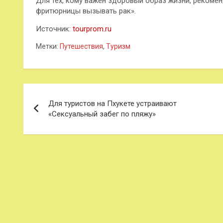
Для тех, кому важен здоровый образ жизни, рекомен
фритюрницы вызывать рак».
Источник:
tourprom.ru
Метки:
Путешествия
,
Туризм
Навигация
Для туристов на Пхукете устраивают
по
«Сексуальный забег по пляжу»
записям