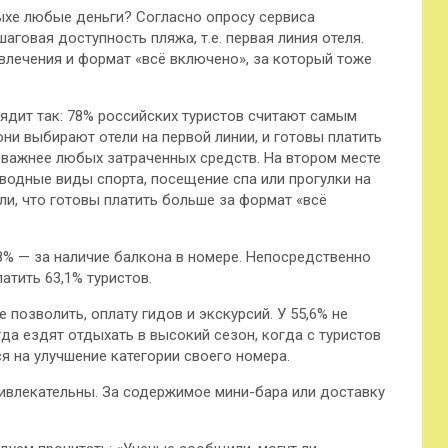
дыхе любые деньги? Согласно опросу сервиса
шаговая доступность пляжа, т.е. первая линия отеля.
влечения и формат «всё включено»,
за который тоже
лядит так: 78% российских туристов считают самым
ни выбирают отели на первой линии, и готовы платить
важнее любых затраченных средств. На втором месте
водные виды спорта, посещение спа или прогулки на
или, что готовы платить больше за формат «всё
,8% — за наличие балкона в номере. Непосредственно
атить 63,1% туристов.
 позволить, оплату гидов и экскурсий. У 55,6% не
а ездят отдыхать в высокий сезон, когда с туристов
я на улучшение категории своего номера.
ривлекательны. За содержимое мини-бара или доставку