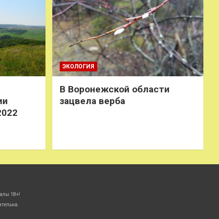
ЭКОЛОГИЯ
В Воронежской области
ии
зацвела верба
2022
алы 18+!
ательна.