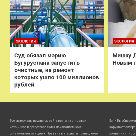
ЭКОЛОГИЯ
ЭКОЛОГИЯ
Суд обязал мэрию
Мишку Д
Бугуруслана запустить
Новым 
очистные, на ремонт
которых ушло 100 миллионов
рублей
Все материалы на данном сайте взяты из открытых
Если Вы обнаружи
источников и предоставляются исключительно в
нарушают авторс
ознакомительных целях. Права на материалы принадлежат
компании или орг