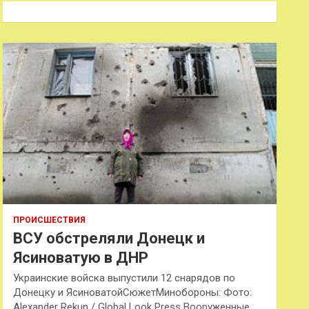
к
ПРОИСШЕСТВИЯ
ВСУ обстреляли Донецк и
Ясиноватую в ДНР
Украинские войска выпустили 12 снарядов по
Донецку и ЯсиноватойСюжетМинобороны: Фото:
Alexander Rekun / Global Look Press Вооруженные