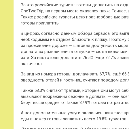
За что российские туристы готовы доплатить на от
OneTwoTrip, на первом месте оказался пляж. Точнее, 
Также российские туристы ценят разнообразные раз
готовы приплатить.
В цифрах, согласно данным обзора сервиса, это выг
необходимым на отдыхе близость к пляжу. Поэтому о
за проживание дороже — шаговая доступность моря 
доплата за развлечения в отпуске — сюда включили 
яхте. За них готовы доплатить 76.5%. Ещё 72.7% заяв
включено».
За вид из номера готовы доплачивать 67,7%, ещё 66
звездность отелей и гостиниц считают поводом допл
Также 58,3% считают тратами, которые они могут себе
вызывают возражений сезонные доплаты — они всегд
берут выше среднего. Также 37.9% готовы потратитьс
А вот дополнительные услуги оказались наименее п
еды в номер готовы заплатить всего 19.8% туристов.