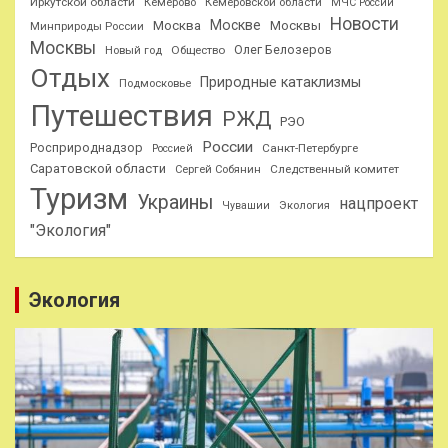
Иркутской области
Кемерово
Кемеровской области
МЧС России
Новости
Москве
Москва
Москвы
Минприроды России
Москвы
Олег Белозеров
Общество
Новый год
Отдых
Природные катаклизмы
Подмосковье
Путешествия
РЖД
РЭО
России
Росприроднадзор
Санкт-Петербурге
Россией
Саратовской области
Следственный комитет
Сергей Собянин
Туризм
Украины
нацпроект
Чувашии
Экология
"Экология"
Экология