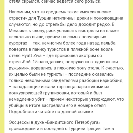
отеля скрылся, сейчас ведётся сего розыск.
Напомним, что «в среднем» такие «мексиканские
страсти» для Турции нетипичны: драки и поножовщина
случаются, но до стрельбы дело доходит редко. В
Мексике, к слову, риск услышать выстрелы на пляже
несколько выше, причем на самых популярных
курортах — так, немногим более года назад пальба
повергла в панику туристов в пляжной зоне возле
отеля Hyatt Ziva – где произошёл экстрим со
стрельбой. 15 нападавших, вооруженных «длинными
ружьями», ворвались в пляжную зону отеля. К счастью,
их целью были не туристы – последние оказались
только невольными свидетелями разборки наркобанд
– нападающие искали торговца наркотиками из
конкурирующей группировки, который и был
немедленно убит – причем некоторые утверждают, что
убийцы в итоге застрелили его в номере отеля.
Подробности читайте по данной ссылке.
Эксцессы в духе «Бандитского Петербурга»
происходили и в соседней с Турцией Греции. Там в