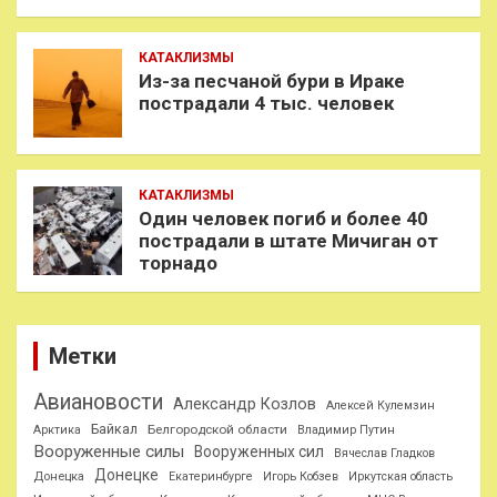
КАТАКЛИЗМЫ
Из-за песчаной бури в Ираке
пострадали 4 тыс. человек
КАТАКЛИЗМЫ
Один человек погиб и более 40
пострадали в штате Мичиган от
торнадо
Метки
Авиановости
Александр Козлов
Алексей Кулемзин
Байкал
Белгородской области
Арктика
Владимир Путин
Вооруженные силы
Вооруженных сил
Вячеслав Гладков
Донецке
Донецка
Екатеринбурге
Игорь Кобзев
Иркутская область