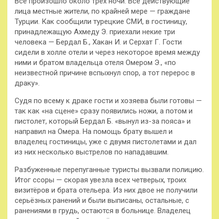
Всё произошло около
трёх ночи. Все действующие
лица местные жители, по крайней мере — граждане
Турции. Как сообщили турецкие СМИ, в гостиницу,
принадлежащую Ахмеду Э. приехали некие три
человека — Бердал Б., Хакан И. и Серхат Г. Гости
сидели в холле отели и через некоторое время между
ними и братом владельца отеля Омером Э., «по
неизвестной причине вспыхнул спор, а тот перерос в
драку».
Судя по всему к драке гости и хозяева были готовы —
так как «на сцене» сразу появились ножи, а потом и
пистолет, который Бердал Б. «вынул из-за пояса» и
направил на Омера. На помощь брату вышел и
владелец гостиницы, уже с двумя пистолетами и дал
из них несколько выстрелов по нападавшим.
Разбуженные перепуганные туристы вызвали полицию.
Итог ссоры — скорая увезла всех четверых, троих
визитёров и брата отельера. Из них двое не получили
серьёзных ранений и были выписаны, остальные, с
ранениями в грудь, остаются в больнице. Владелец