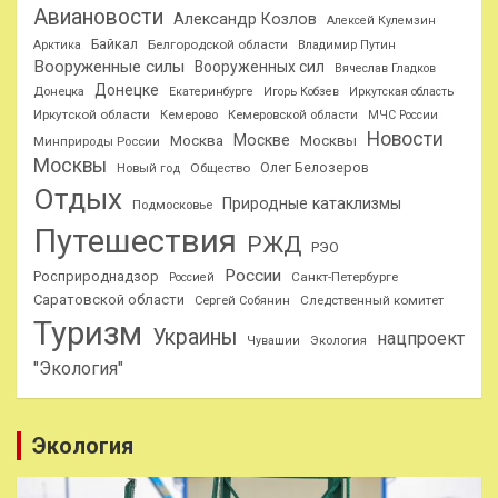
Авиановости
Александр Козлов
Алексей Кулемзин
Байкал
Белгородской области
Арктика
Владимир Путин
Вооруженные силы
Вооруженных сил
Вячеслав Гладков
Донецке
Донецка
Екатеринбурге
Игорь Кобзев
Иркутская область
Иркутской области
Кемерово
Кемеровской области
МЧС России
Новости
Москве
Москва
Москвы
Минприроды России
Москвы
Олег Белозеров
Общество
Новый год
Отдых
Природные катаклизмы
Подмосковье
Путешествия
РЖД
РЭО
России
Росприроднадзор
Санкт-Петербурге
Россией
Саратовской области
Следственный комитет
Сергей Собянин
Туризм
Украины
нацпроект
Чувашии
Экология
"Экология"
Экология