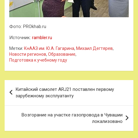
Фото: PROkhab.ru
Источник:
rambler.ru
Метки:
КнААЗ им. Ю.А. Гагарина
,
Михаил Дегтярев
,
Новости регионов
,
Образование
,
Подготовка к учебному году
Навигация
Китайский самолет ARJ21 поставлен первому
по
зарубежному эксплуатанту
записям
Возгорание на участке газопровода в Чувашии
локализовано