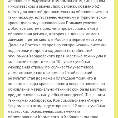
Хабаровске, Амурском, Комсомольском, Солнечном,
Николаевском и имени Лазо районах, создано 621
место для занятий дополнительным образованием по
техническому, естественно-научному и туристическо-
краеведческому направлениям.Больших успехов
добилась система среднего профессионального
образования региона, которая на данный момент
занимает третье место в России и первое место на
Дальнем Востоке по уровню синхронизации системы
подготовки кадров и кадровых потребностей
экономики Хабаровского края. Местные техникумы и
колледжи входят в число 10 лучших учебных
учреждений страны по количеству участников
демонстрационного экзамена.Такой высокий
результат стал возможен благодаря тому, что в
последние годы краевые власти всерьез взялись за
обновление материально-технической базы местных
средне-специальных учебных заведений. Так, в пяти
техникумах Хабаровска, Комсомольска-на-Амуре и
Чегдомына в этом году открылись 12 новых учебных
мастерских, оснащенных современным
оборудованием.Кроме того, в Хабаровском крае