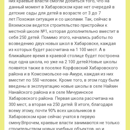
них краевые власти смогли добиться того, что на
данный момент в Хабаровском крае нет очередей в
детские сады для детей в возрасте от 3 до 7
лет.Похожая ситуация и со школами. Так, сейчас в
Вяземском ведется строительство пристройки к
местной школе №1, которая дополнительно вместит в
себя 250 детей. Помимо этого, начались работы по
возведению двух новых школ в Хабаровске, каждая
из которых будет рассчитана на 1 100 мест. А в
ближайшее время в краевой столице будет построена
еще одна школа, но уже на 2 100 детей.Новые школы
появятся также в поселке Корфовский Хабаровского
района и в Комсомольске-на-Амуре, каждая из них
вместит по 550 человек. Кроме того, в этом году были
введены в эксплуатацию новые школы в селе Найхин
Нанайского района и в селе Мичуринское
Хабаровского района. Первая школа рассчитана на
300 мест, а вторая на 250 детей. В итоге, благодаря
всему этому, почти 90% всех школьников в
Хабаровском крае сейчас учатся в первую
смену.Впрочем, краевые власти занимаются не только
строительством новых учебных объектов, но и