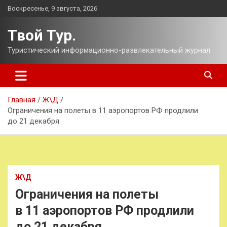
Перейти
Воскресенье, 9 августа, 2026
к
содержимому
Твой Тур.
Туристический информационно-развлекательный журнал.
Главная
Ж\Д
Ограничения на полеты в 11 аэропортов РФ продлили
до 21 декабря
Ж\Д
Ограничения на полеты
в 11 аэропортов РФ продлили
до 21 декабря