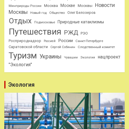
Новости
Москве
Москва
Москвы
Минприроды России
Москвы
Олег Белозеров
Общество
Новый год
Отдых
Природные катаклизмы
Подмосковье
Путешествия
РЖД
РЭО
России
Росприроднадзор
Санкт-Петербурге
Россией
Саратовской области
Следственный комитет
Сергей Собянин
Туризм
Украины
нацпроект
Чувашии
Экология
"Экология"
Экология