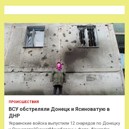
с
к
ПРОИСШЕСТВИЯ
ВСУ обстреляли Донецк и Ясиноватую в
ДНР
Украинские войска выпустили 12 снарядов по Донецку