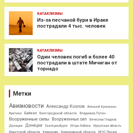
КАТАКЛИЗМЫ
Из-за песчаной бури в Ираке
пострадали 4 тыс. человек
КАТАКЛИЗМЫ
Один человек погиб и более 40
пострадали в штате Мичиган от
торнадо
Метки
Авиановости
Александр Козлов
Алексей Кулемзин
Байкал
Белгородской области
Арктика
Владимир Путин
Вооруженные силы
Вооруженных сил
Вячеслав Гладков
Донецке
Донецка
Екатеринбурге
Игорь Кобзев
Иркутская область
Иркутской области
Кемерово
Кемеровской области
МЧС России