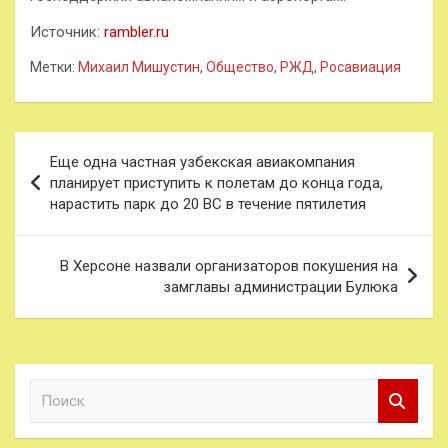
Источник:
rambler.ru
Метки:
Михаил Мишустин
,
Общество
,
РЖД
,
Росавиация
Навигация
Еще одна частная узбекская авиакомпания
по
планирует приступить к полетам до конца года,
нарастить парк до 20 ВС в течение пятилетия
записям
В Херсоне назвали организаторов покушения на
замглавы администрации Булюка
П
о
и