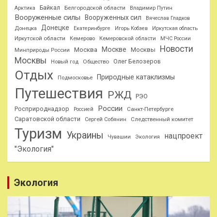
Байкал
Белгородской области
Арктика
Владимир Путин
Вооруженные силы
Вооруженных сил
Вячеслав Гладков
Донецке
Донецка
Екатеринбурге
Игорь Кобзев
Иркутская область
Иркутской области
Кемерово
Кемеровской области
МЧС России
Новости
Москве
Москва
Москвы
Минприроды России
Москвы
Олег Белозеров
Общество
Новый год
Отдых
Природные катаклизмы
Подмосковье
Путешествия
РЖД
РЭО
России
Росприроднадзор
Санкт-Петербурге
Россией
Саратовской области
Следственный комитет
Сергей Собянин
Туризм
Украины
нацпроект
Чувашии
Экология
"Экология"
Экология