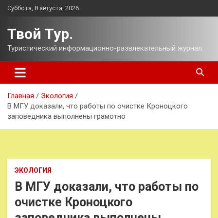
Перейти
Суббота, 8 августа, 2026
к
содержимому
Твой Тур.
Туристический информационно-развлекательный журнал.
Главная
Экология
В МГУ доказали, что работы по очистке Кроноцкого
заповедника выполнены грамотно
ЭКОЛОГИЯ
В МГУ доказали, что работы по
очистке Кроноцкого
заповедника выполнены