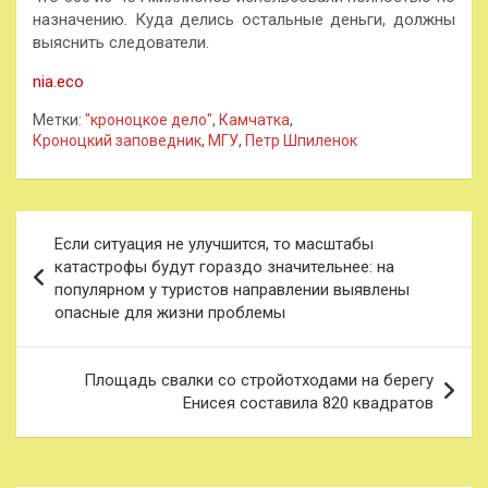
назначению. Куда делись остальные деньги, должны
выяснить следователи.
nia.eco
Метки:
"кроноцкое дело"
,
Камчатка
,
Кроноцкий заповедник
,
МГУ
,
Петр Шпиленок
Навигация
Если ситуация не улучшится, то масштабы
по
катастрофы будут гораздо значительнее: на
популярном у туристов направлении выявлены
записям
опасные для жизни проблемы
Площадь свалки со стройотходами на берегу
Енисея составила 820 квадратов