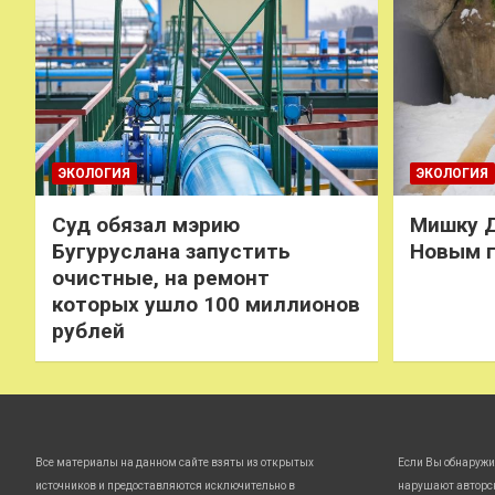
ЭКОЛОГИЯ
ЭКОЛОГИЯ
Суд обязал мэрию
Мишку Д
Бугуруслана запустить
Новым 
очистные, на ремонт
которых ушло 100 миллионов
рублей
Все материалы на данном сайте взяты из открытых
Если Вы обнаружи
источников и предоставляются исключительно в
нарушают авторс