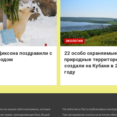
ЭКОЛОГИЯ
иксона поздравили с
22 особо охраняемые
годом
природные территор
создали на Кубани в 
году
ли на нашем сайте материалы, которые
На сайте могут быть опубликованы матери
кие права, принадлежащие Вам, Вашей
При цитировании ссылка на источник обяз