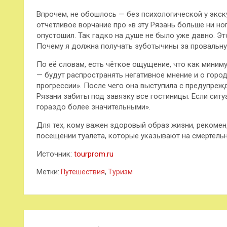
Впрочем, не обошлось — без психологической у экск
отчетливое ворчание про «в эту Рязань больше ни но
опустошил. Так гадко на душе не было уже давно. Эт
Почему я должна получать зуботычины за провальну
По её словам, есть чёткое ощущение, что как минимум
— будут распространять негативное мнение и о город
прогрессии». После чего она выступила с предупреж
Рязани забиты под завязку все гостиницы. Если сит
гораздо более значительными».
Для тех, кому важен здоровый образ жизни, рекомен
посещении туалета, которые указывают на смертель
Источник:
tourprom.ru
Метки:
Путешествия
,
Туризм
Навигация