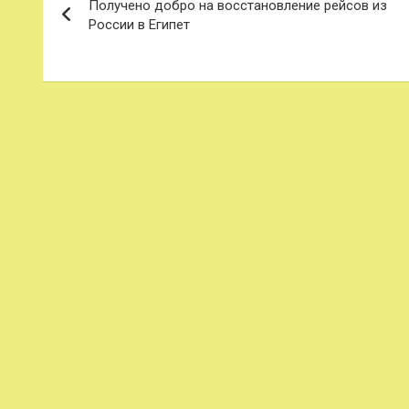
Получено добро на восстановление рейсов из
по
России в Египет
записям