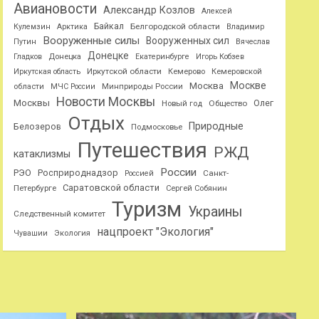
Авиановости
Александр Козлов
Алексей
Байкал
Белгородской области
Кулемзин
Арктика
Владимир
Вооруженные силы
Вооруженных сил
Путин
Вячеслав
Донецке
Гладков
Донецка
Екатеринбурге
Игорь Кобзев
Иркутской области
Иркутская область
Кемерово
Кемеровской
Москве
Москва
области
МЧС России
Минприроды России
Новости Москвы
Москвы
Олег
Общество
Новый год
Отдых
Природные
Белозеров
Подмосковье
Путешествия
РЖД
катаклизмы
России
РЭО
Росприроднадзор
Санкт-
Россией
Саратовской области
Петербурге
Сергей Собянин
Туризм
Украины
Следственный комитет
нацпроект "Экология"
Чувашии
Экология