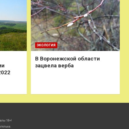
ЭКОЛОГИЯ
В Воронежской области
ии
зацвела верба
2022
алы 18+!
ательна.