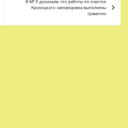
В МГУ доказали, что работы по очистке
Кроноцкого заповедника выполнены
грамотно