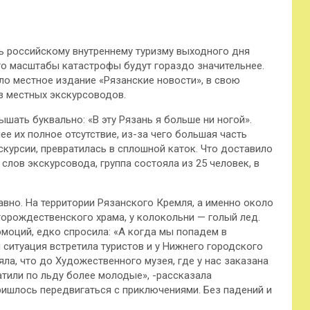
ь российскому внутреннему туризму выходного дня
 то масштабы катастрофы будут гораздо значительнее.
ало местное издание
«Рязанские новости», в свою
з местных экскурсоводов.
ышать буквально: «В эту Рязань я больше ни ногой».
е их полное отсутствие, из-за чего большая часть
скурсии, превратилась в сплошной каток. Что доставило
слов экскурсовода, группа состояла из 25 человек, в
авно. На территории Рязанского Кремля, а именно около
торождественского храма, у колокольни — голый лед.
эмоций, едко спросила: «А когда мы попадем в
ситуация встретила туристов и у Нижнего городского
яла, что до Художественного музея, где у нас заказана
атили по льду более молодые», -рассказала
ришлось передвигаться с приключениями. Без падений и