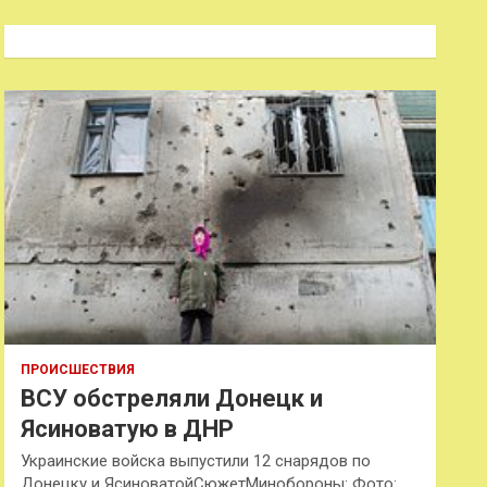
с
к
ПРОИСШЕСТВИЯ
ВСУ обстреляли Донецк и
Ясиноватую в ДНР
Украинские войска выпустили 12 снарядов по
Донецку и ЯсиноватойСюжетМинобороны: Фото: