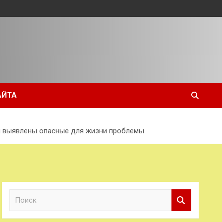
АЙТА
нии выявлены опасные для жизни проблемы
П
о
и