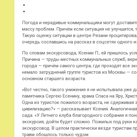
Погода и нерадивые коммунальщики могут доставит
массу проблем. Причём если ситуация не улучшится,
Такую оценку ситуации в центре Рязани процитиров
очередь сославшись на рассказ в соцсетях одного и
По словам экскурсовода, Ксении П., ей пришлось усл
Причина — труды местных коммунальных служб, верне
города — причём самого центра, где проходят все эк
немало затруднений группе туристов из Москвы — со 
основном старшего возраста.
«Вот честно, такого унижения я не испытывала уже д
памятника Сергею Есенину, храма Спаса на Яру, Хрис
Одна из туристок пожилого возраста, не сдерживая 
цивилизацию?» — рассказывает Ксения. Аналогичная 
сада. «У Летнего клуба благородного собрания я пон
экскурсия, дойти будет сложно. Пожилых под руки к
экскурсовод. В целом практически везде туристам п
травм обошлось только чудом.