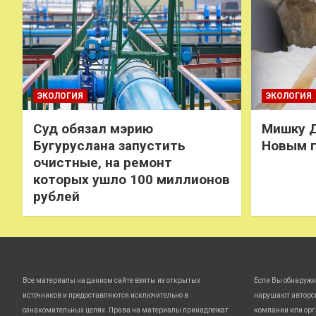
ЭКОЛОГИЯ
ЭКОЛОГИЯ
Суд обязал мэрию
Мишку Д
Бугуруслана запустить
Новым 
очистные, на ремонт
которых ушло 100 миллионов
рублей
Все материалы на данном сайте взяты из открытых
Если Вы обнаружи
источников и предоставляются исключительно в
нарушают авторс
ознакомительных целях. Права на материалы принадлежат
компании или орг