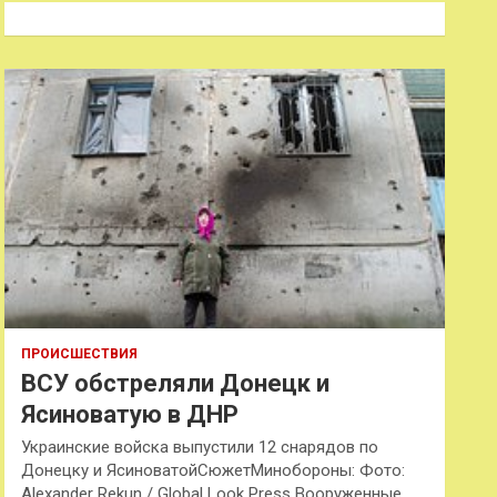
к
ПРОИСШЕСТВИЯ
ВСУ обстреляли Донецк и
Ясиноватую в ДНР
Украинские войска выпустили 12 снарядов по
Донецку и ЯсиноватойСюжетМинобороны: Фото:
Alexander Rekun / Global Look Press Вооруженные