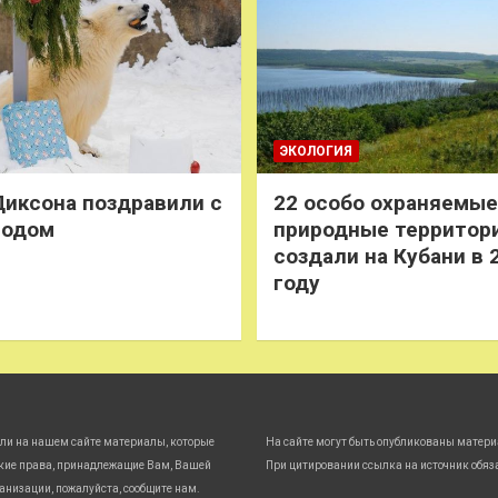
ЭКОЛОГИЯ
иксона поздравили с
22 особо охраняемые
годом
природные территор
создали на Кубани в 
году
ли на нашем сайте материалы, которые
На сайте могут быть опубликованы матери
кие права, принадлежащие Вам, Вашей
При цитировании ссылка на источник обяз
анизации, пожалуйста, сообщите нам.