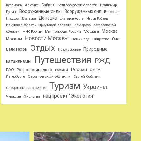
Байкал
Белгородской области
Кулемзин
Арктика
Владимир
Вооруженные силы
Вооруженных сил
Путин
Вячеслав
Донецке
Гладков
Донецка
Екатеринбурге
Игорь Кобзев
Иркутской области
Иркутская область
Кемерово
Кемеровской
Москве
Москва
области
МЧС России
Минприроды России
Новости Москвы
Москвы
Олег
Общество
Новый год
Отдых
Природные
Белозеров
Подмосковье
Путешествия
РЖД
катаклизмы
России
РЭО
Росприроднадзор
Санкт-
Россией
Саратовской области
Петербурге
Сергей Собянин
Туризм
Украины
Следственный комитет
нацпроект "Экология"
Чувашии
Экология