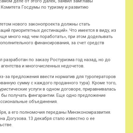
самом деле от этого далек, заявил замглавы
 Комитета Госдумы по туризму и
развитию
итетом нового законопроекта должны стать
ций приоритетных дестинаций». Что имеется в виду, из
«еще много над чем поработать», при этом доделывать
ополнительного финансирования, за счет средств
 разработан по заказу Ростуризма год назад, но до
агентства и многочисленных недочетов.
из-за предложения ввести норматив для туроператоров
ванную сумму с каждого проданного тура). Кроме того,
ристические услуги в одном договоре, приравнивалась
ло бы получать фингарантии. Еще одно предложение
фессиональные объединения.
бря, а его полномочия переданы Минэкономразвития.
а Догузова. 13 декабря стало известно о ее
ьстве.