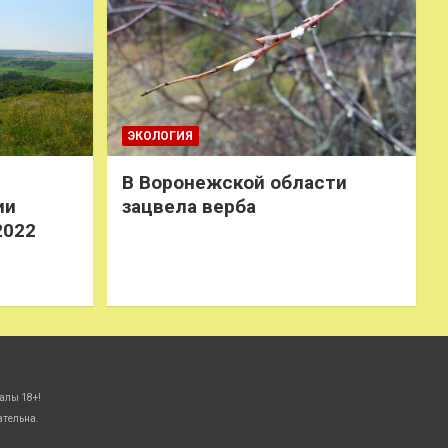
ЭКОЛОГИЯ
В Воронежской области
ии
зацвела верба
2022
алы 18+!
ательна.