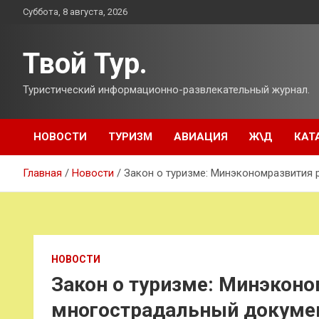
Перейти
Суббота, 8 августа, 2026
к
содержимому
Твой Тур.
Туристический информационно-развлекательный журнал.
НОВОСТИ
ТУРИЗМ
АВИАЦИЯ
Ж\Д
КАТ
Главная
Новости
Закон о туризме: Минэкономразвития 
НОВОСТИ
Закон о туризме: Минэкон
многострадальный докумен