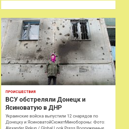
к
ПРОИСШЕСТВИЯ
ВСУ обстреляли Донецк и
Ясиноватую в ДНР
Украинские войска выпустили 12 снарядов по
Донецку и ЯсиноватойСюжетМинобороны: Фото:
Alexander Rekun / Global Look Press Вооруженные