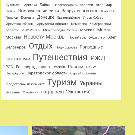
Байкал
Белгородской области
Кулемзин
Арктика
Владимир
Вооруженные силы
Вооруженных сил
Путин
Вячеслав
Донецке
Гладков
Донецка
Екатеринбурге
Игорь Кобзев
Иркутской области
Иркутская область
Кемерово
Кемеровской
Москве
Москва
области
МЧС России
Минприроды России
Новости Москвы
Москвы
Олег
Общество
Новый год
Отдых
Природные
Белозеров
Подмосковье
Путешествия
РЖД
катаклизмы
России
РЭО
Росприроднадзор
Санкт-
Россией
Саратовской области
Петербурге
Сергей Собянин
Туризм
Украины
Следственный комитет
нацпроект "Экология"
Чувашии
Экология