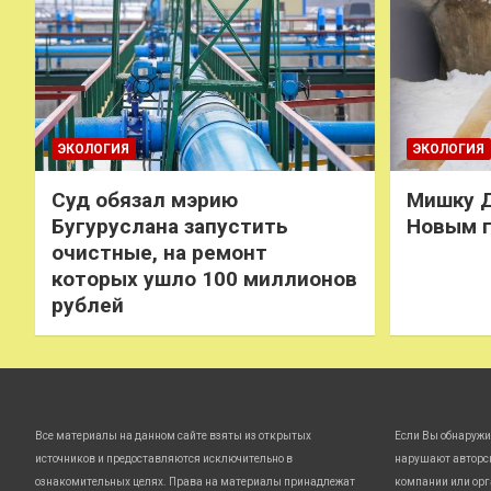
ЭКОЛОГИЯ
ЭКОЛОГИЯ
Суд обязал мэрию
Мишку Д
Бугуруслана запустить
Новым 
очистные, на ремонт
которых ушло 100 миллионов
рублей
Все материалы на данном сайте взяты из открытых
Если Вы обнаружи
источников и предоставляются исключительно в
нарушают авторс
ознакомительных целях. Права на материалы принадлежат
компании или орг