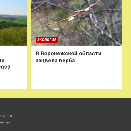
ЭКОЛОГИЯ
В Воронежской области
ии
зацвела верба
2022
алы 18+!
ательна.