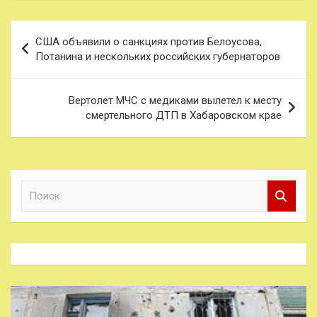
Навигация
США объявили о санкциях против Белоусова,
по
Потанина и нескольких российских губернаторов
записям
Вертолет МЧС с медиками вылетел к месту
смертельного ДТП в Хабаровском крае
П
о
и
с
к