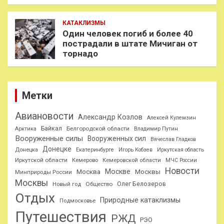
КАТАКЛИЗМЫ
Один человек погиб и более 40
пострадали в штате Мичиган от
торнадо
Метки
Авиановости
Александр Козлов
Алексей Кулемзин
Байкал
Белгородской области
Арктика
Владимир Путин
Вооруженные силы
Вооруженных сил
Вячеслав Гладков
Донецке
Донецка
Екатеринбурге
Игорь Кобзев
Иркутская область
Иркутской области
Кемерово
Кемеровской области
МЧС России
Новости
Москве
Москва
Москвы
Минприроды России
Москвы
Олег Белозеров
Общество
Новый год
Отдых
Природные катаклизмы
Подмосковье
Путешествия
РЖД
РЭО