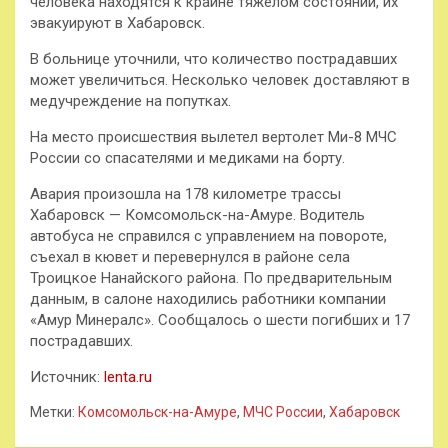
человека находятся к крайне тяжелом состоянии, их
эвакуируют в Хабаровск.
В больнице уточнили, что количество пострадавших
может увеличиться. Несколько человек доставляют в
медучреждение на попутках.
На место происшествия вылетел вертолет Ми-8 МЧС
России со спасателями и медиками на борту.
Авария произошла на 178 километре трассы
Хабаровск — Комсомольск-на-Амуре. Водитель
автобуса не справился с управлением на повороте,
съехал в кювет и перевернулся в районе села
Троицкое Нанайского района. По предварительным
данным, в салоне находились работники компании
«Амур Минералс». Сообщалось о шести погибших и 17
пострадавших.
Источник:
lenta.ru
Метки:
Комсомольск-на-Амуре
,
МЧС России
,
Хабаровск