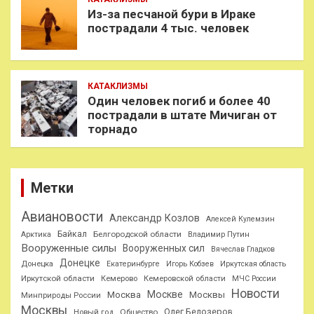
Из-за песчаной бури в Ираке
пострадали 4 тыс. человек
КАТАКЛИЗМЫ
Один человек погиб и более 40
пострадали в штате Мичиган от
торнадо
Метки
Авиановости
Александр Козлов
Алексей Кулемзин
Байкал
Белгородской области
Арктика
Владимир Путин
Вооруженные силы
Вооруженных сил
Вячеслав Гладков
Донецке
Донецка
Екатеринбурге
Игорь Кобзев
Иркутская область
Иркутской области
Кемерово
Кемеровской области
МЧС России
Новости
Москве
Москва
Москвы
Минприроды России
Москвы
Олег Белозеров
Общество
Новый год