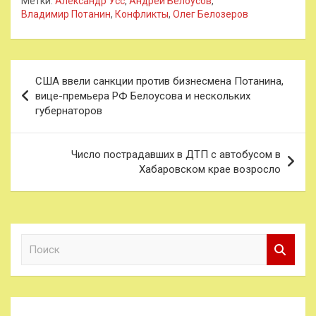
Метки:
Александр Усс
,
Андрей Белоусов
,
Владимир Потанин
,
Конфликты
,
Олег Белозеров
Навигация
США ввели санкции против бизнесмена Потанина,
по
вице-премьера РФ Белоусова и нескольких
губернаторов
записям
Число пострадавших в ДТП с автобусом в
Хабаровском крае возросло
П
о
и
с
к