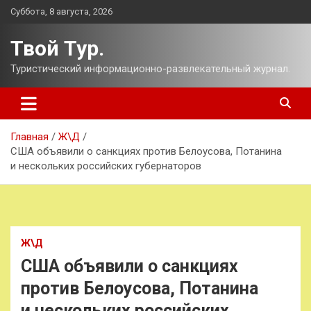
Перейти
Суббота, 8 августа, 2026
к
содержимому
Твой Тур.
Туристический информационно-развлекательный журнал.
Главная
Ж\Д
США объявили о санкциях против Белоусова, Потанина
и нескольких российских губернаторов
Ж\Д
США объявили о санкциях
против Белоусова, Потанина
и нескольких российских