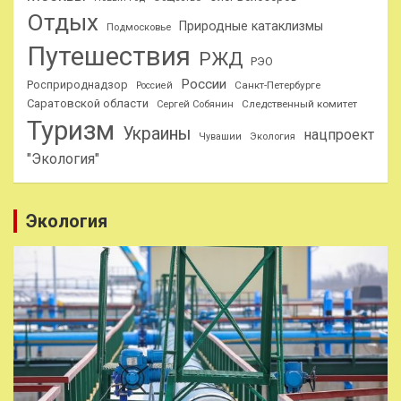
Отдых
Природные катаклизмы
Подмосковье
Путешествия
РЖД
РЭО
России
Росприроднадзор
Санкт-Петербурге
Россией
Саратовской области
Следственный комитет
Сергей Собянин
Туризм
Украины
нацпроект
Чувашии
Экология
"Экология"
Экология