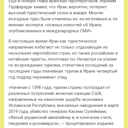
Еще в ноябре глава иранских туроператоров Эбрахим
Пурфарадж заявил, что Иран, вероятно, потеряет
высокий туристический сезон в январе. Многие
въездные туры были отменены из-за негативных и, по
мнению эксперта, «ложных новостей об Иране,
опубликованных в международных СМИ».
В настоящее время Иран как туристическое
направление избегают не только отдыхающие из
нескольких европейских стран, но также российские и
китайские туристы, посетовал он. Несмотря на усилия
по возрождению туризма, статистика посещений за
последние годы плачевная: туризм в Иране четвертый
год подряд переживает спад.
«Начиная с 1398 года, туризм страны пострадал от
различных потрясений, включая санкции США,
направленные на нанесение ущерба экономике
Исламской Республике, внезапные наводнения в марте
2019 года, убийство генерала Касема Сулеймани,
сбитый украинский авиалайнер и, в конечном счете,
пандемия коронавируса», — процитировало издание