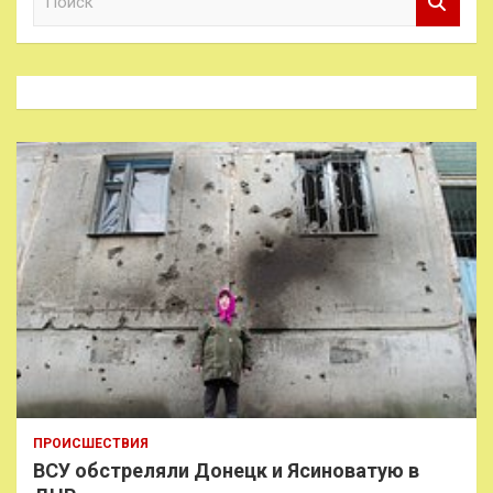
о
и
с
к
ПРОИСШЕСТВИЯ
ВСУ обстреляли Донецк и Ясиноватую в