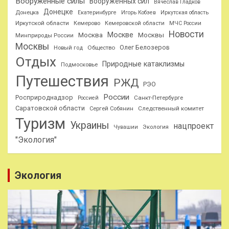
Вооруженные силы
Вооруженных сил
Вячеслав Гладков
Донецке
Донецка
Екатеринбурге
Игорь Кобзев
Иркутская область
Иркутской области
Кемерово
Кемеровской области
МЧС России
Новости
Москве
Москва
Москвы
Минприроды России
Москвы
Олег Белозеров
Общество
Новый год
Отдых
Природные катаклизмы
Подмосковье
Путешествия
РЖД
РЭО
России
Росприроднадзор
Санкт-Петербурге
Россией
Саратовской области
Следственный комитет
Сергей Собянин
Туризм
Украины
нацпроект
Чувашии
Экология
"Экология"
Экология