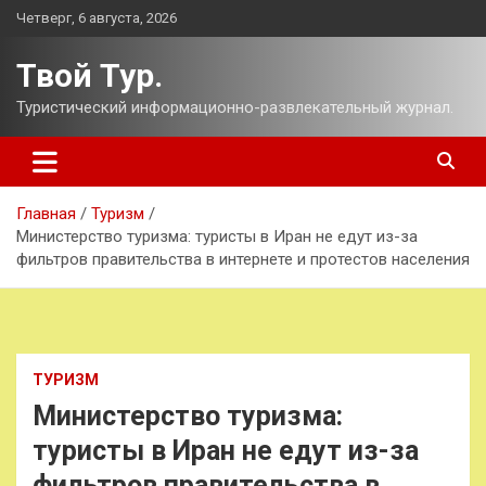
Перейти
Четверг, 6 августа, 2026
к
содержимому
Твой Тур.
Туристический информационно-развлекательный журнал.
Главная
Туризм
Министерство туризма: туристы в Иран не едут из-за
фильтров правительства в интернете и протестов населения
ТУРИЗМ
Министерство туризма:
туристы в Иран не едут из-за
фильтров правительства в